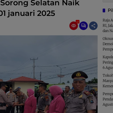
 Sorong Selatan Naik
Pi
1 januari 2025
Raja 
12
RI, Ja
dan N
Oknum
Demok
Pempr
Kapolr
Perin
6 Agu
Tokoh
Masya
Kemer
Pempro
Penda
Agust