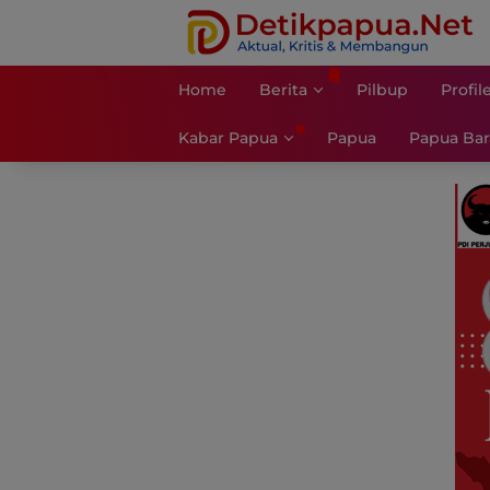
Langsung
ke
konten
Home
Berita
Pilbup
Profil
Kabar Papua
Papua
Papua Bar