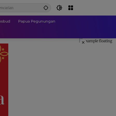
osbud
Papua Pegunungan
×