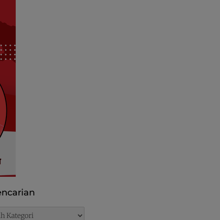
ncarian
rian