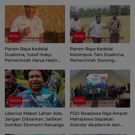
Berita
Berita
Panen Raya Kedelai
Panen Raya Kedelai
Dualoma, Yusuf Huby:
Kelompok Tani Dualoma,
Pemerintah Harus Hadir
Pemerintah Dorong
Jemput dan Pasarkan Hasil
Masyarakat Jayawijaya
Petani
Kembali ke Kebun
Daerah
Home
Liberius Mabel: Lahan Ada,
FGD Beasiswa Raja Ampat:
Jangan Dibiarkan, Jadikan
Mahasiswa Sepakati
Sumber Ekonomi Keluarga
Standar Akademik dan
Administrasi