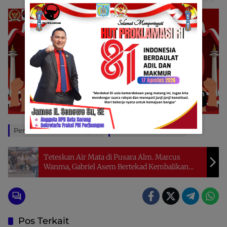
Penulis: David Rahangiar
Editor: Yohanes Sole
Teteskan Air Mata di Pusara Alm. Marcus
Wanma, Gabriel Asem Bertekad Kembalikan
Kejayaan Raja Ampat
Pos Terkait