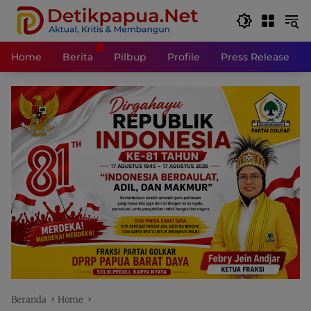
Langsung
ke
konten
Home
Berita
Pilbup
Profile
Press Release
Beranda
Home