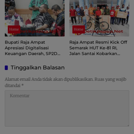
Home
Home
Bupati Raja Ampat
Raja Ampat Resmi Kick Off
Apresiasi Digitalisasi
Semarak HUT Ke-81 RI,
Keuangan Daerah, SP2D
Jalan Santai Kobarkan
Online dan KKPD Dinilai
Semangat Persatuan dan
Perkuat Tata Kelola APBD
Nasionalisme
Tinggalkan Balasan
Alamat email Anda tidak akan dipublikasikan.
Ruas yang wajib
ditandai
*