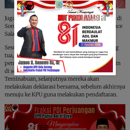
Juga sebagai wujud akan hadirnya perubahan di
Sorong Selatan dibawah kepempimpinan Yance
Salambauw – Ahmad Samsuddin nantinya.
Sesuai rencana, usai meminta restu dari orang
tua, Yance bersama keluarga akan melakukan
peminangan calon wakil H. Ahmad Samsuddin
di seputaran Komplek Pasar Ampera
Teminabuan, selanjutnya mereka akan
melakukan deklarasi bersama, sebelum akhirnya
menuju ke KPU guna melakukan pendaftaran.