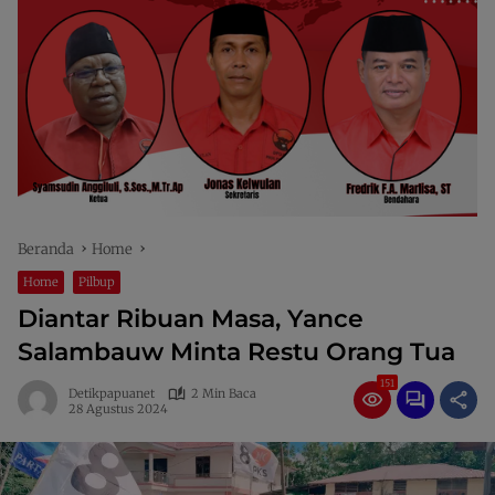
Beranda
Home
Home
Pilbup
Diantar Ribuan Masa, Yance
Salambauw Minta Restu Orang Tua
151
Detikpapuanet
2 Min Baca
28 Agustus 2024