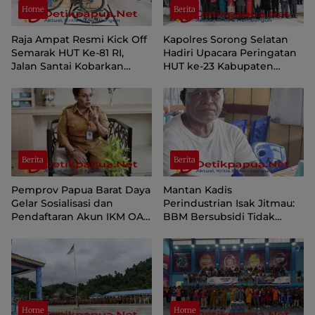
Home
Berita
Raja Ampat Resmi Kick Off
Kapolres Sorong Selatan
Semarak HUT Ke-81 RI,
Hadiri Upacara Peringatan
Jalan Santai Kobarkan
HUT ke-23 Kabupaten
Semangat Persatuan dan
Sorong Selatan
Nasionalisme
Berita
Berita
Pemprov Papua Barat Daya
Mantan Kadis
Gelar Sosialisasi dan
Perindustrian Isak Jitmau:
Pendaftaran Akun IKM OAP
BBM Bersubsidi Tidak
di Aplikasi SIINAS
Langka, Pengawasan
Distribusi Perlu Diperkuat
Home
Home