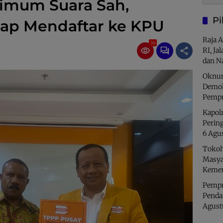
nimum Suara Sah,
Pi
ap Mendaftar ke KPU
Raja 
39
RI, Ja
dan N
Oknum
Demok
Pempr
Kapolr
Perin
6 Agu
Tokoh
Masya
Kemer
Pempro
Penda
Agust