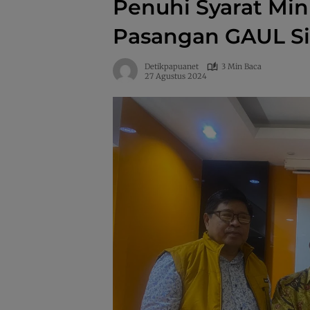
Penuhi Syarat Mi
Pasangan GAUL Si
Detikpapuanet
3 Min Baca
27 Agustus 2024