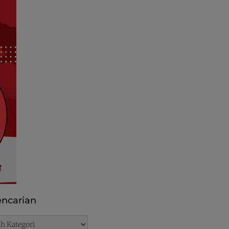
ncarian
rian