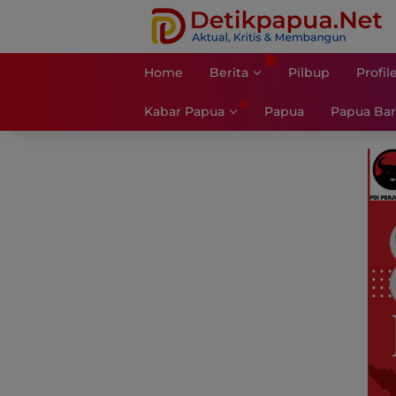
Langsung
ke
konten
Home
Berita
Pilbup
Profil
Kabar Papua
Papua
Papua Bar