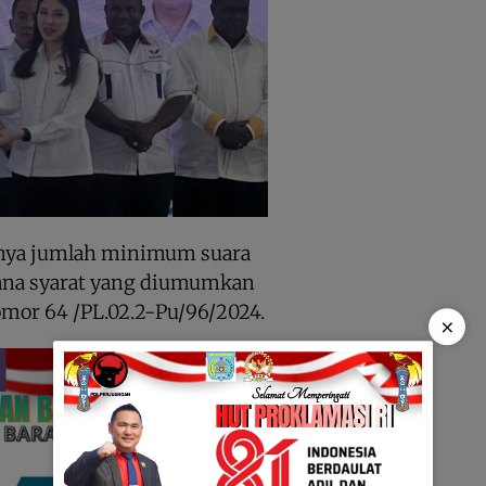
hinya jumlah minimum suara
ana syarat yang diumumkan
mor 64 /PL.02.2-Pu/96/2024.
×