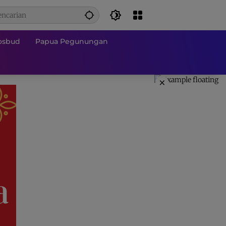
osbud
Papua Pegunungan
×