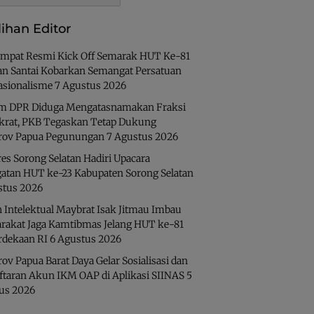
lihan Editor
Ampat Resmi Kick Off Semarak HUT Ke-81
lan Santai Kobarkan Semangat Persatuan
asionalisme
7 Agustus 2026
 DPR Diduga Mengatasnamakan Fraksi
rat, PKB Tegaskan Tetap Dukung
ov Papua Pegunungan
7 Agustus 2026
es Sorong Selatan Hadiri Upacara
gatan HUT ke-23 Kabupaten Sorong Selatan
stus 2026
 Intelektual Maybrat Isak Jitmau Imbau
rakat Jaga Kamtibmas Jelang HUT ke-81
dekaan RI
6 Agustus 2026
v Papua Barat Daya Gelar Sosialisasi dan
ftaran Akun IKM OAP di Aplikasi SIINAS
5
us 2026