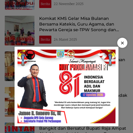
Berita
22 November 2025
Komkat KMS Gelar Misa Bulanan
Bersama Katekis, Guru Agama, dan
Pewarta Gereja se-TPW Sorong dan
Aimas
Berita
24 Maret 2025
×
Perkuat Ekonomi Lokal, Bupati Raja
Ampat Resmikan Usaha Cuci Kendaraan
GKI Alfa Omega
Berita
18 Maret 2025
Polemik Jabatan Direktur RSUD Raja
Ampat, GEMPHA: Bupati Harus Bertindak
Tegas!
Berita
17 Maret 2025
Bangkit dan Bersatu! Bupati Raja Ampat