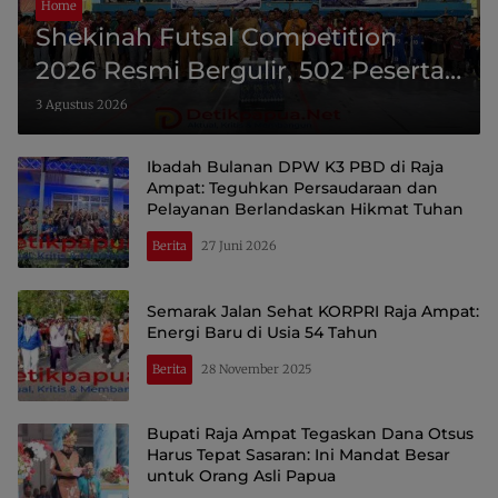
Home
Shekinah Futsal Competition
2026 Resmi Bergulir, 502 Peserta
Ramaikan Turnamen Pembinaan
3 Agustus 2026
Generasi Muda Raja Ampat
Ibadah Bulanan DPW K3 PBD di Raja
Ampat: Teguhkan Persaudaraan dan
Pelayanan Berlandaskan Hikmat Tuhan
Berita
27 Juni 2026
Semarak Jalan Sehat KORPRI Raja Ampat:
Energi Baru di Usia 54 Tahun
Berita
28 November 2025
Bupati Raja Ampat Tegaskan Dana Otsus
Harus Tepat Sasaran: Ini Mandat Besar
untuk Orang Asli Papua