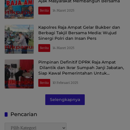
Ajak Masyarakat Membangun Bersama
Berita
14 Maret 2025
Kapolres Raja Ampat Gelar Bukber dan
Berbagi Takjil Bersama Media: Wujud
Sinergi Polri dan Insan Pers
Berita
14 Maret 2025
Pimpinan Definitif DPRK Raja Ampat
Dilantik dan Ikrar Sumpah Janji Jabatan,
Siap Kawal Pemerintahan Untuk
Kepentingan Rakyat
Berita
10 Februari 2025
Selengkapnya
Pencarian
Pencarian