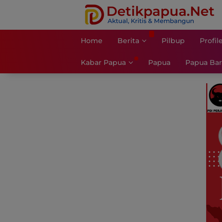
Langsung
ke
konten
Home
Berita
Pilbup
Profil
Kabar Papua
Papua
Papua Bar