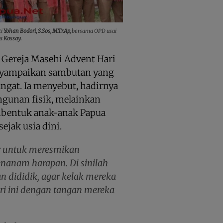
ti
Yohan Bodori, S.Sos, M.Tr.Ap,
bersama OPD usai
s Kossay.
g Gereja Masehi Advent Hari
nyampaikan sambutan yang
gat. Ia menyebut, hadirnya
gunan fisik, melainkan
embentuk anak-anak Papua
sejak usia dini.
dir untuk meresmikan
enanam harapan. Di sinilah
n dididik, agar kelak mereka
ri ini dengan tangan mereka