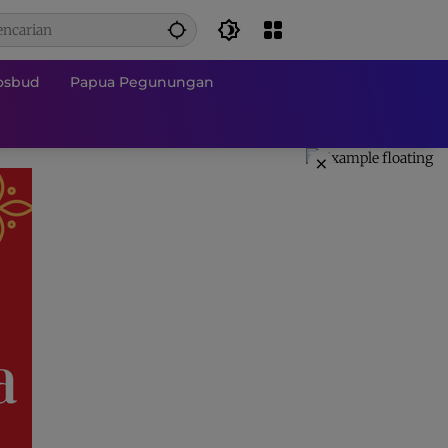
osbud
Papua Pegunungan
×