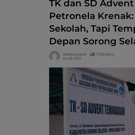
TK dan SD Advent
Petronela Krenak:
Sekolah, Tapi Te
Depan Sorong Sel
Detikpapuanet
3 Min Baca
14 Juli 2025