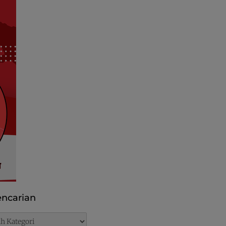
ncarian
rian