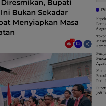
 Diresmikan, Bupati
Pi
 Ini Bukan Sekadar
Kapolr
mpat Menyiapkan Masa
Perin
6 Agu
atan
Tokoh
119
Masya
Kemer
Pempro
Penda
Agust
Manta
Bersu
Perlu
Bupati
Jadi T