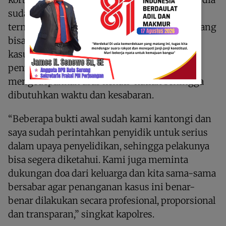
sudah mengantongi sejumlah bukti awal
termasuk rekaman CCTV di lokasi kejadian yang
bisa menjadi petunjuk dalam pengungkapan
kasus. Hanya saja memang, dalam proses
penyelidikan, penyidik harus tetap
mengedepankan asas kehati-hatian sehingga
dibutuhkan waktu dan kesabaran.
“Beberapa bukti awal sudah kami kantongi dan
saya sudah perintahkan penyidik untuk serius
dalam upaya penyelidikan, sehingga pelakunya
bisa segera diketahui. Kami juga meminta
dukungan doa dari keluarga dan kita sama-sama
bersabar agar penanganan kasus ini benar-
benar dilakukan secara profesional, proporsional
dan transparan,” singkat kapolres.