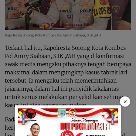
Kapolresta Sorong Kota Kombes Pol Amry Siahaan, S.IK.,MH
Terkait hal itu, Kapolresta Sorong Kota Kombes
Pol Amry Siahaan, S.IK.,MH yang dikonfirmasi
awak media mengaku pihaknya tengah berupaya
maksimal dalam mengungkap kasus tabrak lari
tersebut. Ia mengaku telah memerintahkan
jajarannya, dalam hal ini penyidik lakalantas
untuk serius melakukan penyelidikan sehingga
×
kasus ini bisa segera terungkap.
Pada kesempatan itu, Kapolres juga meminta
kerja sama dan dukungan doa dari keluarga
korban maupun masyarakat. Pihaknya, sebut dia