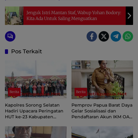
Jenguk Istri Mantan Staf, Wabup Yohan Bodory:
Kita Ada Untuk Saling Menguatkan
Pos Terkait
Berita
Berita
Kapolres Sorong Selatan
Pemprov Papua Barat Daya
Hadiri Upacara Peringatan
Gelar Sosialisasi dan
HUT ke-23 Kabupaten
Pendaftaran Akun IKM OAP
Sorong Selatan
di Aplikasi SIINAS