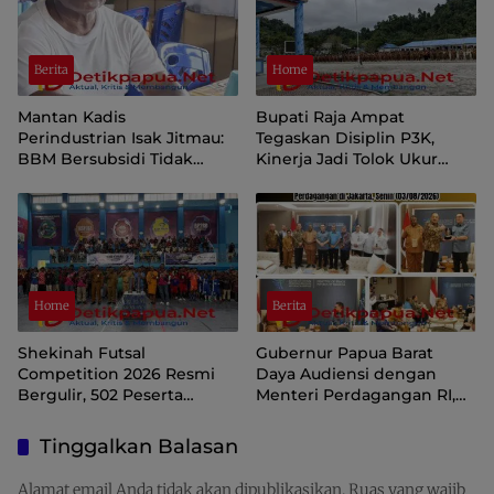
Berita
Home
Mantan Kadis
Bupati Raja Ampat
Perindustrian Isak Jitmau:
Tegaskan Disiplin P3K,
BBM Bersubsidi Tidak
Kinerja Jadi Tolok Ukur
Langka, Pengawasan
Keberlanjutan
Distribusi Perlu Diperkuat
Home
Berita
Shekinah Futsal
Gubernur Papua Barat
Competition 2026 Resmi
Daya Audiensi dengan
Bergulir, 502 Peserta
Menteri Perdagangan RI,
Ramaikan Turnamen
Dorong Sorong Menjadi
Pembinaan Generasi Muda
Pusat Perdagangan dan
Tinggalkan Balasan
Raja Ampat
Ekspor Kawasan Timur
Indonesia
Alamat email Anda tidak akan dipublikasikan.
Ruas yang wajib