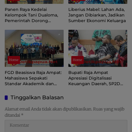
Panen Raya Kedelai
Liberius Mabel: Lahan Ada,
Kelompok Tani Dualoma,
Jangan Dibiarkan, Jadikan
Pemerintah Dorong
Sumber Ekonomi Keluarga
Masyarakat Jayawijaya
Kembali ke Kebun
Home
Home
FGD Beasiswa Raja Ampat:
Bupati Raja Ampat
Mahasiswa Sepakati
Apresiasi Digitalisasi
Standar Akademik dan
Keuangan Daerah, SP2D
Administrasi
Online dan KKPD Dinilai
Perkuat Tata Kelola APBD
Tinggalkan Balasan
Alamat email Anda tidak akan dipublikasikan.
Ruas yang wajib
ditandai
*