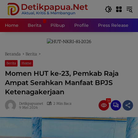
Langsung
ke
konten
Home
Berita
Pilbup
Profile
Press Release
Beranda
Berita
Berita
Home
Momen HUT ke-23, Pemkab Raja
Ampat Serahkan Manfaat BPJS
Ketenagakerjaan
56
Detikpapuanet
2 Min Baca
9 Mei 2026