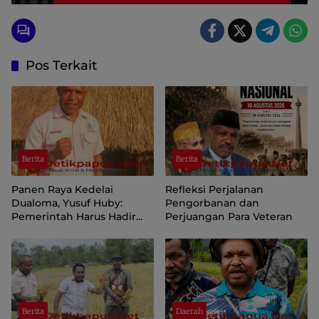
Pos Terkait
Berita
Berita
Panen Raya Kedelai
Refleksi Perjalanan
Dualoma, Yusuf Huby:
Pengorbanan dan
Pemerintah Harus Hadir
Perjuangan Para Veteran
Jemput dan Pasarkan Hasil
Petani
Berita
Daerah