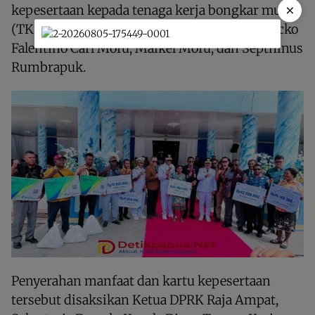
×
kepesertaan kepada tenaga kerja bongkar muat
(TKBM) Pelabuhan 300 Kota Waisai, yakni Ricko
Falentino Carl Mofu, Maikel Mofu, dan Septhinus
Rumbrapuk.
Penyerahan manfaat dan kartu kepesertaan
tersebut disaksikan Ketua DPRK Raja Ampat,