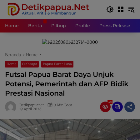
Langsung
ke
konten
Home
Berita
Pilbup
Profile
Press Release
Beranda
Home
Home
Olahraga
Papua Barat Daya
Futsal Papua Barat Daya Unjuk
Potensi, Pemerintah dan AFP Bidik
Prestasi Nasional
48
Detikpapuanet
3 Min Baca
19 April 2026