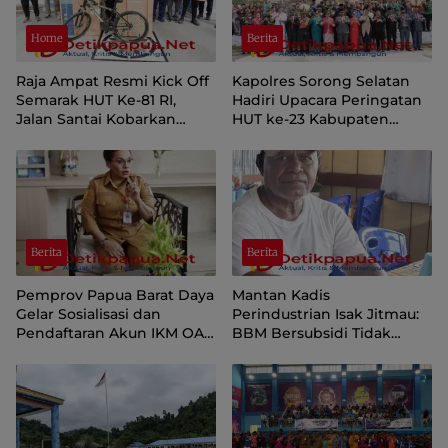
Home
Berita
Raja Ampat Resmi Kick Off
Kapolres Sorong Selatan
Semarak HUT Ke-81 RI,
Hadiri Upacara Peringatan
Jalan Santai Kobarkan
HUT ke-23 Kabupaten
Semangat Persatuan dan
Sorong Selatan
Nasionalisme
Berita
Berita
Pemprov Papua Barat Daya
Mantan Kadis
Gelar Sosialisasi dan
Perindustrian Isak Jitmau:
Pendaftaran Akun IKM OAP
BBM Bersubsidi Tidak
di Aplikasi SIINAS
Langka, Pengawasan
Distribusi Perlu Diperkuat