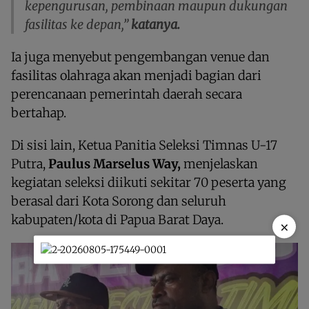
kepengurusan, pembinaan maupun dukungan
fasilitas ke depan,”
katanya.
Ia juga menyebut pengembangan venue dan
fasilitas olahraga akan menjadi bagian dari
perencanaan pemerintah daerah secara
bertahap.
Di sisi lain, Ketua Panitia Seleksi Timnas U-17
Putra,
Paulus Marselus Way,
menjelaskan
kegiatan seleksi diikuti sekitar 70 peserta yang
berasal dari Kota Sorong dan seluruh
kabupaten/kota di Papua Barat Daya.
×