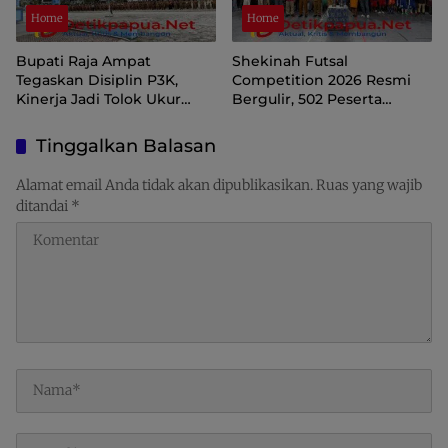
Home
Home
Bupati Raja Ampat
Shekinah Futsal
Tegaskan Disiplin P3K,
Competition 2026 Resmi
Kinerja Jadi Tolok Ukur
Bergulir, 502 Peserta
Keberlanjutan
Ramaikan Turnamen
Pembinaan Generasi Muda
Tinggalkan Balasan
Raja Ampat
Alamat email Anda tidak akan dipublikasikan.
Ruas yang wajib
ditandai
*