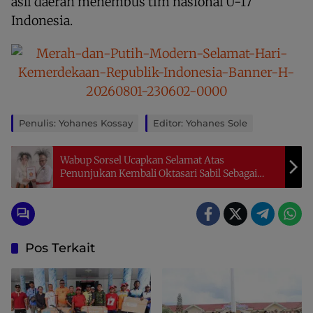
asli daerah menembus tim nasional U-17
Indonesia.
Penulis: Yohanes Kossay
Editor: Yohanes Sole
Wabup Sorsel Ucapkan Selamat Atas
Penunjukan Kembali Oktasari Sabil Sebagai
Ketua DPD Gerindra Papua Barat Daya
Pos Terkait