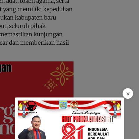
h adat, tokoh agama, serta
t yang memiliki kepedulian
tukan kabupaten baru
ut, seluruh pihak
k memastikan kunjungan
ancar dan memberikan hasil
×