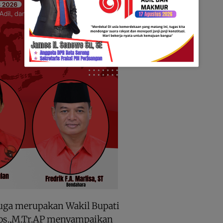
juga merupakan Wakil Bupati
Sos.,M.Tr.AP menyampaikan