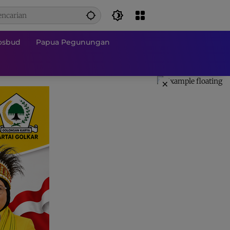
osbud
Papua Pegunungan
×