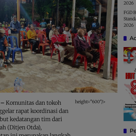
2026
FGD B
Stand
2026
Ad
height="600"/>
 –
Komunitas dan tokoh
elar rapat koordinasi dan
ut kedatangan tim dari
h (Ditjen Otda),
Pe
atan ini merupakan langkah