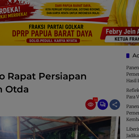
Ad
Panen
o Rapat Persiapan
Pemer
Hasil 
n Otda
Refle
Para V
58
Panen
Pemer
Kemba
Liberi
Jadik