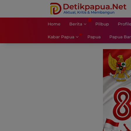
Langsung
ke
konten
Home
Berita
Pilbup
Profil
Kabar Papua
Papua
Papua Bar