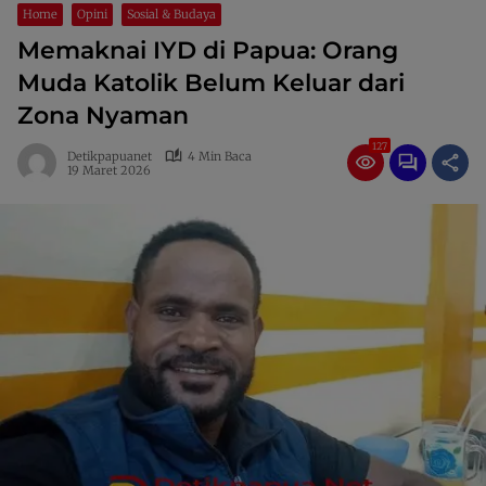
Home
Opini
Sosial & Budaya
Memaknai IYD di Papua: Orang
Muda Katolik Belum Keluar dari
Zona Nyaman
127
Detikpapuanet
4 Min Baca
19 Maret 2026