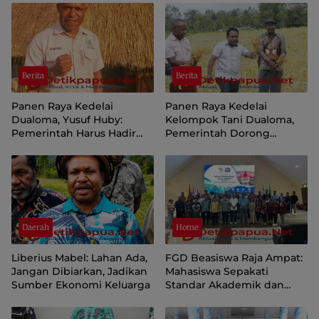
Berita
Berita
Panen Raya Kedelai
Panen Raya Kedelai
Dualoma, Yusuf Huby:
Kelompok Tani Dualoma,
Pemerintah Harus Hadir
Pemerintah Dorong
Jemput dan Pasarkan Hasil
Masyarakat Jayawijaya
Petani
Kembali ke Kebun
Daerah
Home
Liberius Mabel: Lahan Ada,
FGD Beasiswa Raja Ampat:
Jangan Dibiarkan, Jadikan
Mahasiswa Sepakati
Sumber Ekonomi Keluarga
Standar Akademik dan
Administrasi