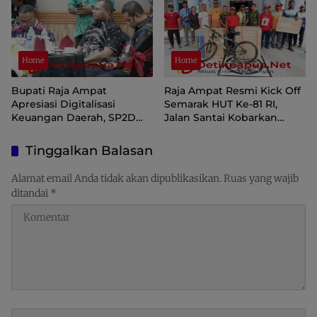
Home
Home
Bupati Raja Ampat
Raja Ampat Resmi Kick Off
Apresiasi Digitalisasi
Semarak HUT Ke-81 RI,
Keuangan Daerah, SP2D
Jalan Santai Kobarkan
Online dan KKPD Dinilai
Semangat Persatuan dan
Perkuat Tata Kelola APBD
Nasionalisme
Tinggalkan Balasan
Alamat email Anda tidak akan dipublikasikan.
Ruas yang wajib
ditandai
*