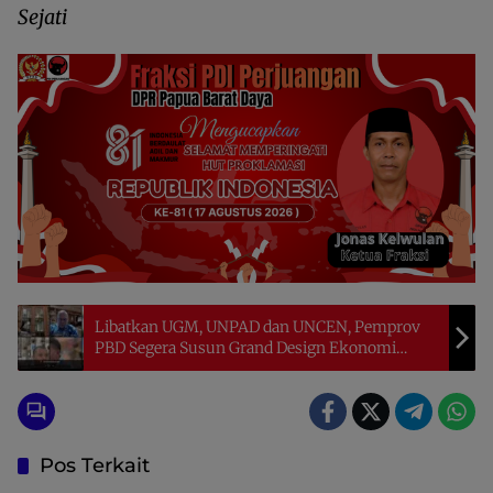
Sejati
Libatkan UGM, UNPAD dan UNCEN, Pemprov
PBD Segera Susun Grand Design Ekonomi
Daerah
Pos Terkait