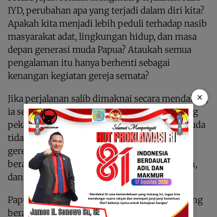
IYD, perubahan apa yang terjadi dalam diri kita?
Apakah kita menjadi lebih peduli terhadap nasib
masyarakat adat, lingkungan hidup, dan masa
depan generasi muda Papua? Ataukah semua
pengalaman itu hanya berhenti sebagai
kenangan kegiatan gereja semata?
×
Jika perjalanan salib dimaknai secara mendalam,
ia seharusnya melahirkan generasi muda yang
peka terhadap penderitaan sesama. Orang muda
tidak lagi sekadar menjadi peserta kegiatan
gereja, tetapi menjadi suara kenabian yang
berani berbicara tentang kebenaran, keadilan,
dan kelestarian ciptaan.
Papua hari ini membutuhkan orang muda yang
berani keluar dari zona nyaman. Gereja tidak