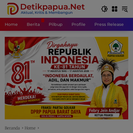
Langsung
ke
konten
Home
Berita
Pilbup
Profile
Press Release
Beranda
Home