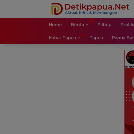
Langsung
ke
konten
Home
Berita
Pilbup
Profil
Kabar Papua
Papua
Papua Bar