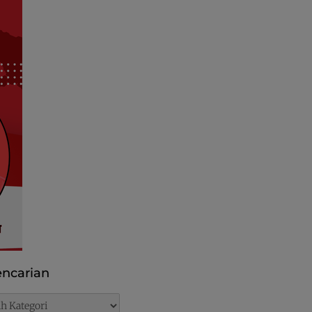
ncarian
rian