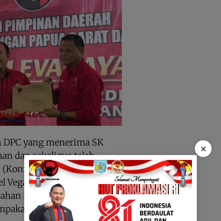
n DPC yang menerima SK
×
an dan sekaligus telah
h (Konferda) PDIP se-Papua
l Vega, Kota Sorong, akhir
erahan SK berlangsung aman
mpakan dan kekeluargaan.