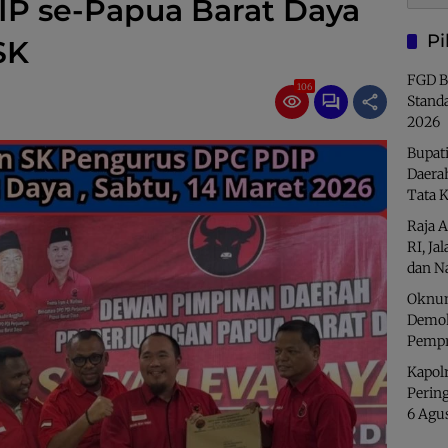
P se-Papua Barat Daya
Pi
SK
FGD B
106
Stand
2026
Bupati
Daera
Tata 
Raja 
RI, Ja
dan N
Oknum
Demok
Pempr
Kapolr
Perin
6 Agu