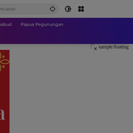
osbud
Papua Pegunungan
×