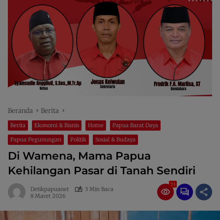
Beranda
Berita
Berita
Ekonomi & Bisnis
Home
Papua Barat Daya
Papua Pegunungan
Politik
Sosial & Budaya
Di Wamena, Mama Papua
Kehilangan Pasar di Tanah Sendiri
73
Detikpapuanet
3 Min Baca
8 Maret 2026