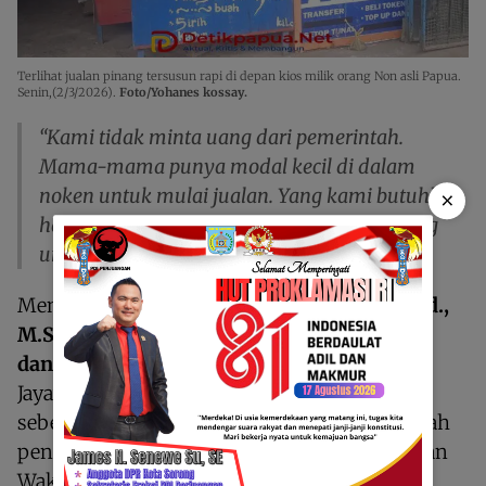
Terlihat jualan pinang tersusun rapi di depan kios milik orang Non asli Papua.
Senin,(2/3/2026).
Foto/Yohanes kossay.
“Kami tidak minta uang dari pemerintah.
Mama-mama punya modal kecil di dalam
noken untuk mulai jualan. Yang kami butuhkan
×
hanya aturan supaya kami juga punya ruang
untuk jualan,” katanya.
Menanggapi hal tersebut,
Lekius Yikwa, S.Pd.,
M.Si
, selaku
Plt. Kepala Dinas Perindustrian
dan Perdagangan
(Perindag) Kabupaten
Jayawijaya, mengatakan pemerintah daerah
sebenarnya telah melakukan beberapa langkah
penertiban sejak awal masa jabatan Bupati dan
Wakil Bupati Jayawijaya.