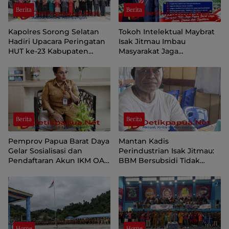
Berita
Berita
Kapolres Sorong Selatan
Tokoh Intelektual Maybrat
Hadiri Upacara Peringatan
Isak Jitmau Imbau
HUT ke-23 Kabupaten
Masyarakat Jaga
Sorong Selatan
Kamtibmas Jelang HUT ke-
81 Kemerdekaan RI
Berita
Berita
Pemprov Papua Barat Daya
Mantan Kadis
Gelar Sosialisasi dan
Perindustrian Isak Jitmau:
Pendaftaran Akun IKM OAP
BBM Bersubsidi Tidak
di Aplikasi SIINAS
Langka, Pengawasan
Distribusi Perlu Diperkuat
Home
Home