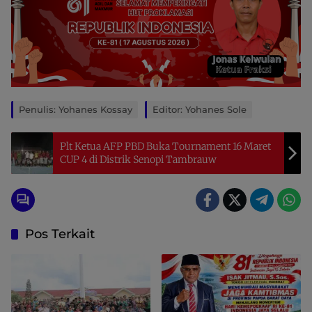
Penulis: Yohanes Kossay
Editor: Yohanes Sole
Plt Ketua AFP PBD Buka Tournament 16 Maret
CUP 4 di Distrik Senopi Tambrauw
Pos Terkait