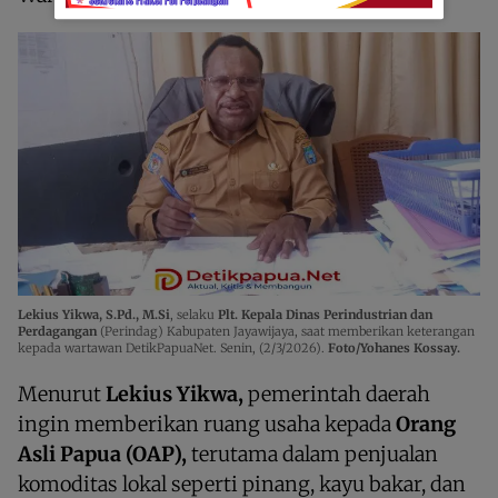
Lekius Yikwa, S.Pd., M.Si
, selaku
Plt. Kepala Dinas Perindustrian dan
Perdagangan
(Perindag) Kabupaten Jayawijaya, saat memberikan keterangan
kepada wartawan DetikPapuaNet. Senin, (2/3/2026).
Foto/Yohanes Kossay.
Menurut
Lekius Yikwa,
pemerintah daerah
ingin memberikan ruang usaha kepada
Orang
Asli Papua (OAP),
terutama dalam penjualan
komoditas lokal seperti pinang, kayu bakar, dan