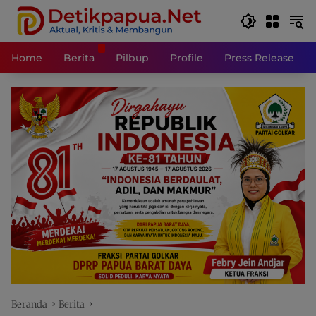
Langsung
ke
konten
Home
Berita
Pilbup
Profile
Press Release
Beranda
Berita