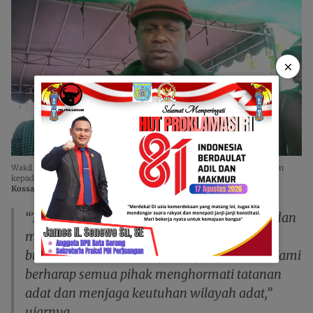
×
Wakil Ketua I DPRK Jayawijaya,
Yulius Huby
, saat menyatakan dukungan
kepada Masyarakat adat Huwulama. Selasa, (17/02/2026).
Foto/Yohanes
Kossay.
“Tugas kami adalah mendengar, mencatat, dan
menyampaikan aspirasi masyarakat adat,
bukan memaksakan kepentingan tertentu. Kami
berharap semua pihak menghormati tatanan
adat dan menjaga keutuhan wilayah adat,”
ujarnya.