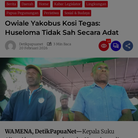
Berita
Daerah
Home
Kabar Legislator
Lingkungan
Papua Pegunungan
Peristiwa
Sosial & Budaya
Owiale Yakobus Kosi Tegas:
Huseloma Tidak Sah Secara Adat
48
Detikpapuanet
3 Min Baca
20 Februari 2026
WAMENA, DetikPapuaNet—
Kepala Suku