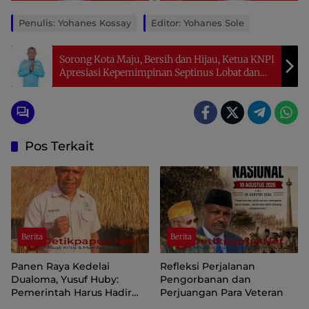
Penulis: Yohanes Kossay
Editor: Yohanes Sole
Sorong Kota Maju, Bersih dan Hijau, Ketua KNPI
Apresiasi Kepemimpinan Septinus Lobat dan
Anshar Karim
Pos Terkait
Berita
Berita
Panen Raya Kedelai
Refleksi Perjalanan
Dualoma, Yusuf Huby:
Pengorbanan dan
Pemerintah Harus Hadir
Perjuangan Para Veteran
Jemput dan Pasarkan Hasil