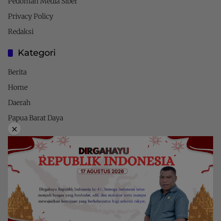
Pedoman Media Siber
Privacy Policy
Redaksi
Kategori
Berita
Home
Daerah
Papua Barat Daya
×
Privacy Policy
Indeks Berita
Pedoman Media Siber
Powerd by detikpapuanet