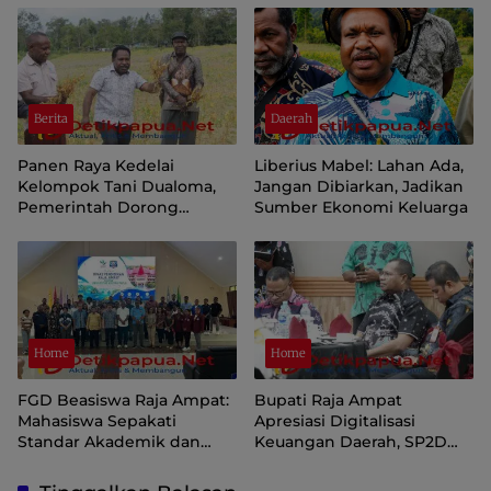
Petani
Berita
Daerah
Panen Raya Kedelai
Liberius Mabel: Lahan Ada,
Kelompok Tani Dualoma,
Jangan Dibiarkan, Jadikan
Pemerintah Dorong
Sumber Ekonomi Keluarga
Masyarakat Jayawijaya
Kembali ke Kebun
Home
Home
FGD Beasiswa Raja Ampat:
Bupati Raja Ampat
Mahasiswa Sepakati
Apresiasi Digitalisasi
Standar Akademik dan
Keuangan Daerah, SP2D
Administrasi
Online dan KKPD Dinilai
Perkuat Tata Kelola APBD