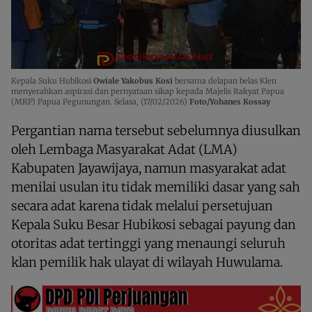
Kepala Suku Hubikosi
Owiale Yakobus Kosi
bersama delapan belas Klen
menyerahkan aspirasi dan pernyataan sikap kepada Majelis Rakyat Papua
(MRP) Papua Pegunungan. Selasa, (17/02/2026)
Foto/Yohanes Kossay
Pergantian nama tersebut sebelumnya diusulkan
oleh Lembaga Masyarakat Adat (LMA)
Kabupaten Jayawijaya, namun masyarakat adat
menilai usulan itu tidak memiliki dasar yang sah
secara adat karena tidak melalui persetujuan
Kepala Suku Besar Hubikosi sebagai payung dan
otoritas adat tertinggi yang menaungi seluruh
klan pemilik hak ulayat di wilayah Huwulama.