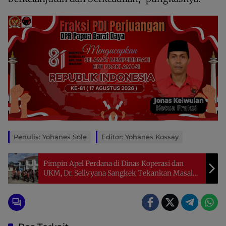
Penulis: Yohanes Sole
Editor: Yohanes Kossay
Pimpin Apel Perdana di Dinas Koperasi dan
UKM, Dr. Sellvyana Sangkek Tekankan Masalah
Disiplin dan Kerja Tim