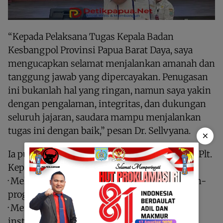
“Kepada Pelaksana Tugas Kepala Badan
Kesbangpol Provinsi Papua Barat Daya, saya
mengucapkan selamat menjalankan amanah dan
tanggung jawab yang dipercayakan. Penugasan
ini bukanlah hal yang ringan, namun saya yakin
dengan pengalaman, integritas, dan dukungan
seluruh jajaran, saudara mampu menjalankan
tugas ini dengan baik,” pesan Dr. Sellvyana.
×
Ia pun menitipkan sejumlah harapan kepada Plt.
Kepala Badan Kesbangpol yakni:
· Melanjutkan dan menyempurnakan program-
program strategis yang telah berjalan;
· Memperkuat sinergi dengan Forkopimda,
instansi vertikal, serta seluruh elemen