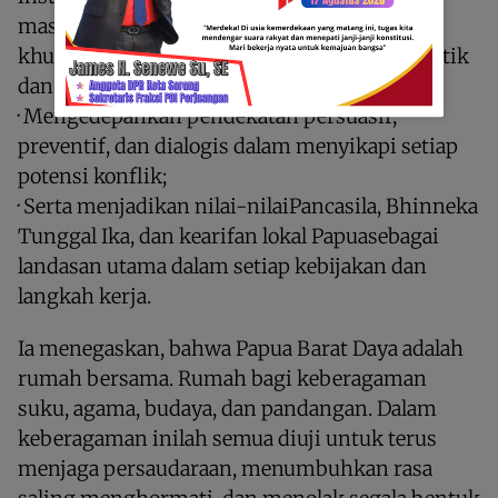
masyarakat; Menjaga netralitas aparatur,
khususnya dalam menghadapi dinamika politik
dan demokrasi;
· Mengedepankan pendekatan persuasif,
preventif, dan dialogis dalam menyikapi setiap
potensi konflik;
· Serta menjadikan nilai-nilaiPancasila, Bhinneka
Tunggal Ika, dan kearifan lokal Papuasebagai
landasan utama dalam setiap kebijakan dan
langkah kerja.
Ia menegaskan, bahwa Papua Barat Daya adalah
rumah bersama. Rumah bagi keberagaman
suku, agama, budaya, dan pandangan. Dalam
keberagaman inilah semua diuji untuk terus
menjaga persaudaraan, menumbuhkan rasa