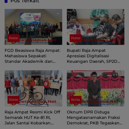
Pos Terkait
Home
Home
FGD Beasiswa Raja Ampat:
Bupati Raja Ampat
Mahasiswa Sepakati
Apresiasi Digitalisasi
Standar Akademik dan
Keuangan Daerah, SP2D
Administrasi
Online dan KKPD Dinilai
Perkuat Tata Kelola APBD
Home
Berita
Raja Ampat Resmi Kick Off
Oknum DPR Diduga
Semarak HUT Ke-81 RI,
Mengatasnamakan Fraksi
Jalan Santai Kobarkan
Demokrat, PKB Tegaskan
Semangat Persatuan dan
Tetap Dukung Pemprov