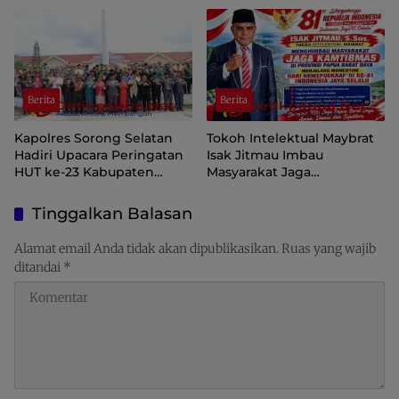
Nasionalisme
Papua Pegunungan
Berita
Berita
Kapolres Sorong Selatan
Tokoh Intelektual Maybrat
Hadiri Upacara Peringatan
Isak Jitmau Imbau
HUT ke-23 Kabupaten
Masyarakat Jaga
Sorong Selatan
Kamtibmas Jelang HUT ke-
81 Kemerdekaan RI
Tinggalkan Balasan
Alamat email Anda tidak akan dipublikasikan.
Ruas yang wajib
ditandai
*