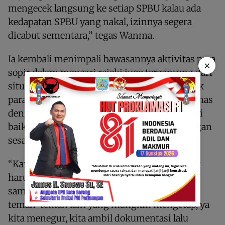
mengecek langsung ke setiap SPBU kalau ada
kedapatan SPBU yang nakal, izinnya segera
dicabut sementara,” tegas Wanma.
Ia kembali menimpali bawasannya aktivitas para
×
sopir dalam mencari rejeki juga tergantung dari
situasi Kamtibmas yang ada. Ia pun mengajak
para supir agar ikut menjaga situasi Kamtibmas
dengan saling menghargai dan menghormati
baik dengan sesama supir truk maupun dengan
sesama pengendara lainnya.
“Kami mohon juga kepada semua supir truck
harus sama-sama bersatu karena kita hidup
sama-sama mencari makan. Jadi kalau ada
teman-teman lain yang mungkin mengetap, ya
kita menegur, kita ambil dokumentasi lalu