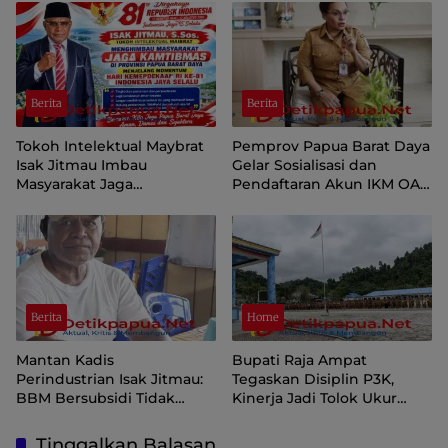
Papua Pegunungan
Berita
Berita
Tokoh Intelektual Maybrat
Pemprov Papua Barat Daya
Isak Jitmau Imbau
Gelar Sosialisasi dan
Masyarakat Jaga
Pendaftaran Akun IKM OAP
Kamtibmas Jelang HUT ke-
di Aplikasi SIINAS
81 Kemerdekaan RI
Berita
Home
Mantan Kadis
Bupati Raja Ampat
Perindustrian Isak Jitmau:
Tegaskan Disiplin P3K,
BBM Bersubsidi Tidak
Kinerja Jadi Tolok Ukur
Langka, Pengawasan
Keberlanjutan
Distribusi Perlu Diperkuat
Tinggalkan Balasan