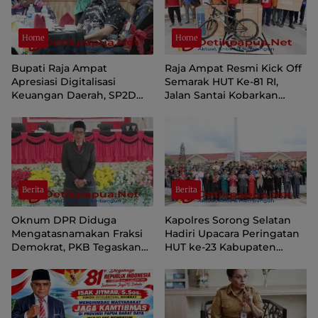
Home
Home
Bupati Raja Ampat
Raja Ampat Resmi Kick Off
Apresiasi Digitalisasi
Semarak HUT Ke-81 RI,
Keuangan Daerah, SP2D
Jalan Santai Kobarkan
Online dan KKPD Dinilai
Semangat Persatuan dan
Perkuat Tata Kelola APBD
Nasionalisme
Berita
Berita
Oknum DPR Diduga
Kapolres Sorong Selatan
Mengatasnamakan Fraksi
Hadiri Upacara Peringatan
Demokrat, PKB Tegaskan
HUT ke-23 Kabupaten
Tetap Dukung Pemprov
Sorong Selatan
Papua Pegunungan