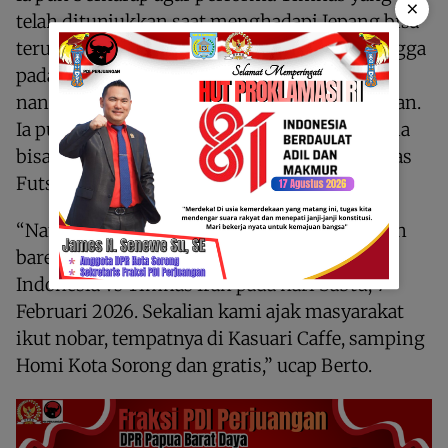
×
telah ditunjukkan saat menghadapi Jepang bisa
terus dipertahankan dan ditingkatkan sehingga
pada partai Final menghadapi Timnas Iran
nantinya, bisa memetik hasil yang memuaskan.
Ia pun berharap seluruh masyarakat Indonesia
bisa memberikan dukungan sehingga Timnas
Futsal Indonesia.
“Nanti kami akan menggelar kegiatan nonton
bareng lagi untuk partai final antara Timnas
Indonesia vs Timnas Iran pada hari Sabtu, 7
Februari 2026. Sekalian kami ajak masyarakat
ikut nobar, tempatnya di Kasuari Caffe, samping
Homi Kota Sorong dan gratis,” ucap Berto.