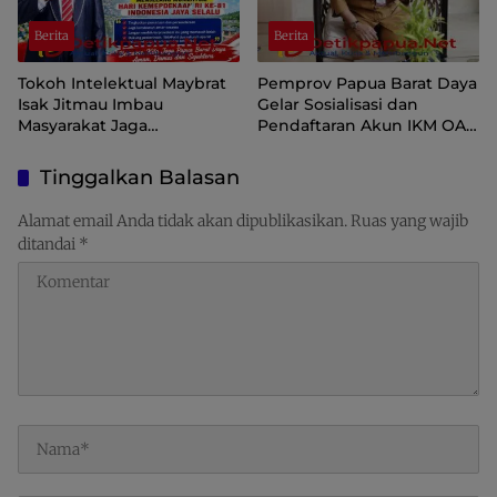
Berita
Berita
Tokoh Intelektual Maybrat
Pemprov Papua Barat Daya
Isak Jitmau Imbau
Gelar Sosialisasi dan
Masyarakat Jaga
Pendaftaran Akun IKM OAP
Kamtibmas Jelang HUT ke-
di Aplikasi SIINAS
81 Kemerdekaan RI
Tinggalkan Balasan
Alamat email Anda tidak akan dipublikasikan.
Ruas yang wajib
ditandai
*