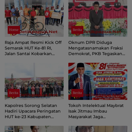
Home
Berita
Raja Ampat Resmi Kick Off
Oknum DPR Diduga
Semarak HUT Ke-81 RI,
Mengatasnamakan Fraksi
Jalan Santai Kobarkan
Demokrat, PKB Tegaskan
Semangat Persatuan dan
Tetap Dukung Pemprov
Nasionalisme
Papua Pegunungan
Berita
Berita
Kapolres Sorong Selatan
Tokoh Intelektual Maybrat
Hadiri Upacara Peringatan
Isak Jitmau Imbau
HUT ke-23 Kabupaten
Masyarakat Jaga
Sorong Selatan
Kamtibmas Jelang HUT ke-
81 Kemerdekaan RI