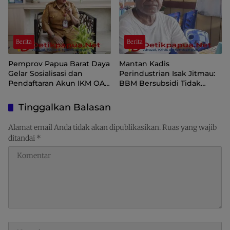
Berita
Berita
Pemprov Papua Barat Daya
Mantan Kadis
Gelar Sosialisasi dan
Perindustrian Isak Jitmau:
Pendaftaran Akun IKM OAP
BBM Bersubsidi Tidak
di Aplikasi SIINAS
Langka, Pengawasan
Distribusi Perlu Diperkuat
Tinggalkan Balasan
Alamat email Anda tidak akan dipublikasikan.
Ruas yang wajib
ditandai
*