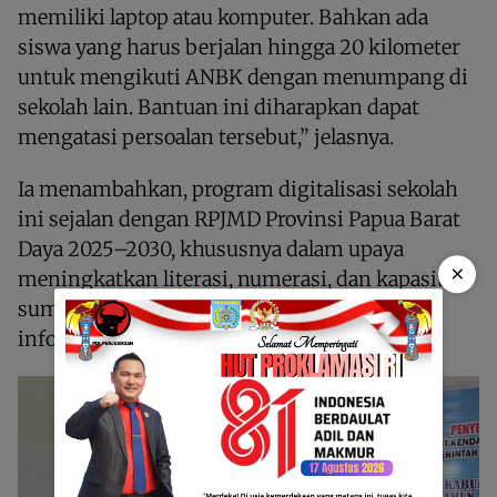
memiliki laptop atau komputer. Bahkan ada
siswa yang harus berjalan hingga 20 kilometer
untuk mengikuti ANBK dengan menumpang di
sekolah lain. Bantuan ini diharapkan dapat
mengatasi persoalan tersebut,” jelasnya.
Ia menambahkan, program digitalisasi sekolah
ini sejalan dengan RPJMD Provinsi Papua Barat
Daya 2025–2030, khususnya dalam upaya
×
meningkatkan literasi, numerasi, dan kapasitas
sumber daya manusia di bidang teknologi
informasi.