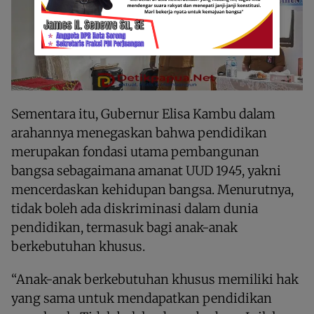
Sementara itu, Gubernur Elisa Kambu dalam
arahannya menegaskan bahwa pendidikan
merupakan fondasi utama pembangunan
bangsa sebagaimana amanat UUD 1945, yakni
mencerdaskan kehidupan bangsa. Menurutnya,
tidak boleh ada diskriminasi dalam dunia
pendidikan, termasuk bagi anak-anak
berkebutuhan khusus.
“Anak-anak berkebutuhan khusus memiliki hak
yang sama untuk mendapatkan pendidikan