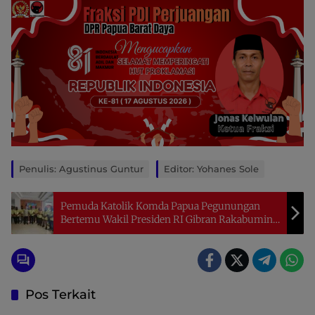
Penulis: Agustinus Guntur
Editor: Yohanes Sole
Pemuda Katolik Komda Papua Pegunungan
Bertemu Wakil Presiden RI Gibran Rakabuming
Raka Saat Kunjungan Kerja
Pos Terkait