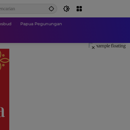
osbud
Papua Pegunungan
×