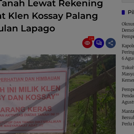
 Tanah Lewat Rekening
Pi
at Klen Kossay Palang
Oknum
ulan Lapago
Demok
Pempr
236
Kapolr
Perin
6 Agu
Tokoh
Masya
Kemer
Pempro
Penda
Agust
Manta
Bersu
Perlu