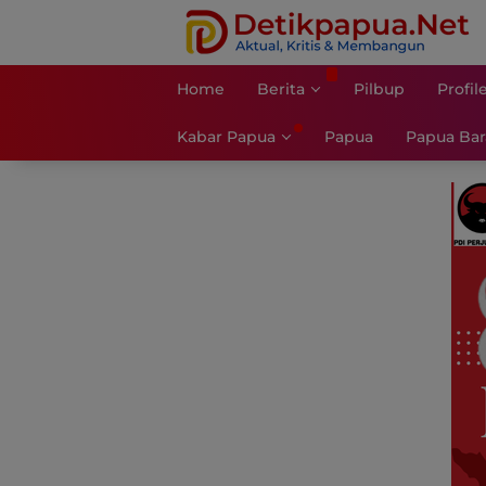
Langsung
ke
konten
Home
Berita
Pilbup
Profil
Kabar Papua
Papua
Papua Bar