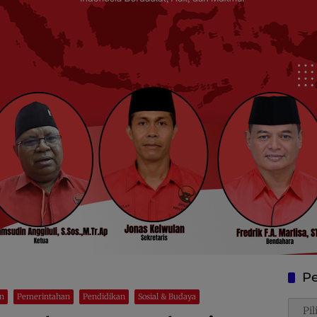
Pe
n
Pemerintahan
Pendidikan
Sosial & Budaya
Penca