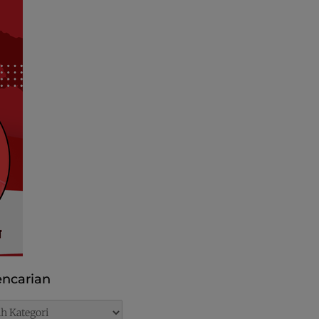
ncarian
rian