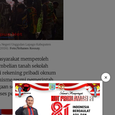
 Negeri Unggulan Lapago Kabupaten
/2026).
Foto/Yohanes Kossay.
asyarakat memperoleh
belian tanah sekolah
ui rekening pribadi oknum
×
nisme resmi pemerintah.
n serius terkait tata kelola
roses pengadaan tanah untuk