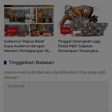
di Aplikasi SIINAS
Langka, Pengawasan
Distribusi Perlu Diperkuat
Berita
Berita
Gubernur Papua Barat
Tinggal Selangkah Lagi,
Daya Audiensi dengan
Polda PBD Siapkan
Menteri Perdagangan RI,
Penetapan Tersangka
Dorong Sorong Menjadi
Korupsi Inspektorat
Pusat Perdagangan dan
Tinggalkan Balasan
Ekspor Kawasan Timur
Indonesia
Alamat email Anda tidak akan dipublikasikan.
Ruas yang wajib
ditandai
*