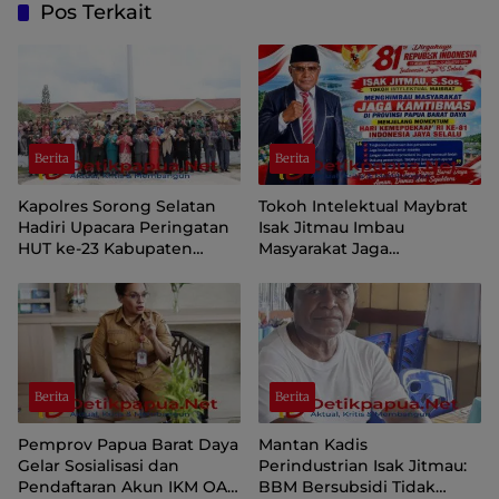
Pos Terkait
Berita
Berita
Kapolres Sorong Selatan
Tokoh Intelektual Maybrat
Hadiri Upacara Peringatan
Isak Jitmau Imbau
HUT ke-23 Kabupaten
Masyarakat Jaga
Sorong Selatan
Kamtibmas Jelang HUT ke-
81 Kemerdekaan RI
Berita
Berita
Pemprov Papua Barat Daya
Mantan Kadis
Gelar Sosialisasi dan
Perindustrian Isak Jitmau:
Pendaftaran Akun IKM OAP
BBM Bersubsidi Tidak