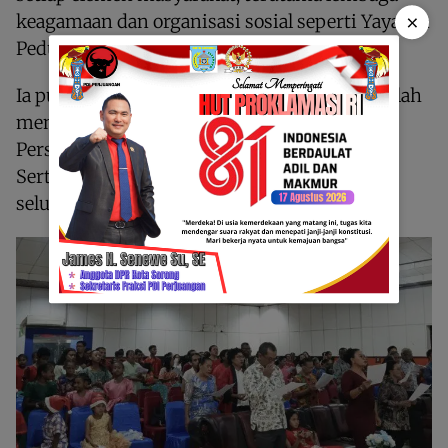
×
keagamaan dan organisasi sosial seperti Yayasan
Peduli Perubahan Papua” ungkapnya.
Ia pun menuturkan, tugas besar bersama adalah
menjaga Kerukunan antarumat beragama,
Persatuan masyarakat, Stabilitas keamanan,
Serta ketahanan keluarga dan komunitas di
seluruh wilayah Papua Barat Daya.