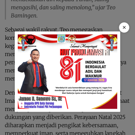
mengasihi, dan saling menolong,” ujar Teo
Bamingen.
×
Sebagai wakil rakyat, Teo menegaskan
komitmennya untuk terus mendukung
kegiatan-kegiatan keagamaan yang
memperkuat iman, spiritualitas, dan
persaudaraan jemaat. Ia berharap kehadirannya
membawa dorongan positif bagi umat dalam
menyongsong perayaan Natal.
Dengan terselenggaranya kegiatan ini, Jemaat
Imanuel Boroges serta seluruh komponen jemaat
menyampaikan apresiasi atas perhatian dan
dukungan yang diberikan. Perayaan Natal 2025
diharapkan menjadi pengikat kebersamaan,
memperkuat iman, serta meneguhkan langkah