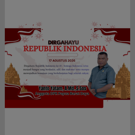
Privacy Policy
Redaksi
Kategori
Berita
Home
Daerah
Papua Barat Daya
Privacy Policy
Indeks Berita
Pedoman Media Siber
Powerd by detikpapuanet