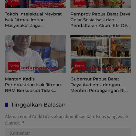
Berita
Berita
Tokoh Intelektual Maybrat
Pemprov Papua Barat Daya
Isak Jitmau Imbau
Gelar Sosialisasi dan
Masyarakat Jaga
Pendaftaran Akun IKM OAP
Kamtibmas Jelang HUT ke-
di Aplikasi SIINAS
81 Kemerdekaan RI
Berita
Berita
Mantan Kadis
Gubernur Papua Barat
Perindustrian Isak Jitmau:
Daya Audiensi dengan
BBM Bersubsidi Tidak
Menteri Perdagangan RI,
Langka, Pengawasan
Dorong Sorong Menjadi
Distribusi Perlu Diperkuat
Pusat Perdagangan dan
Tinggalkan Balasan
Ekspor Kawasan Timur
Indonesia
Alamat email Anda tidak akan dipublikasikan.
Ruas yang wajib
ditandai
*