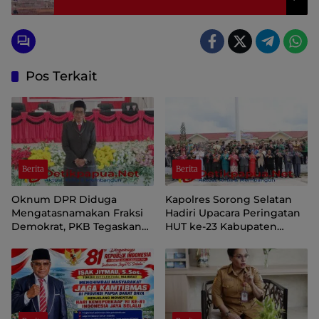
Pos Terkait
Berita
Berita
Oknum DPR Diduga
Kapolres Sorong Selatan
Mengatasnamakan Fraksi
Hadiri Upacara Peringatan
Demokrat, PKB Tegaskan
HUT ke-23 Kabupaten
Tetap Dukung Pemprov
Sorong Selatan
Papua Pegunungan