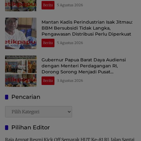
Berita
5 Agustus 2026
Mantan Kadis Perindustrian Isak Jitmau:
BBM Bersubsidi Tidak Langka,
Pengawasan Distribusi Perlu Diperkuat
Berita
5 Agustus 2026
Gubernur Papua Barat Daya Audiensi
dengan Menteri Perdagangan RI,
Dorong Sorong Menjadi Pusat
Perdagangan dan Ekspor Kawasan Timur
Berita
3 Agustus 2026
Indonesia
Pencarian
Pencarian
Pilihan Editor
Raja Ampat Resmi Kick Off Semarak HUT Ke-81 RI, Jalan Santai