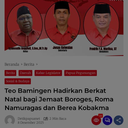
Beranda
Berita
Berita
Daerah
Kabar Legislator
Papua Pegunungan
Sosial & Budaya
Teo Bamingen Hadirkan Berkat
Natal bagi Jemaat Boroges, Roma
Namuragas dan Berea Kobakma
88
Detikpapuanet
2 Min Baca
8 Desember 2025