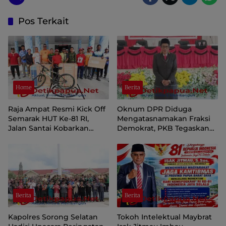
Pos Terkait
Home
Berita
Raja Ampat Resmi Kick Off
Oknum DPR Diduga
Semarak HUT Ke-81 RI,
Mengatasnamakan Fraksi
Jalan Santai Kobarkan
Demokrat, PKB Tegaskan
Semangat Persatuan dan
Tetap Dukung Pemprov
Nasionalisme
Papua Pegunungan
Berita
Berita
Kapolres Sorong Selatan
Tokoh Intelektual Maybrat