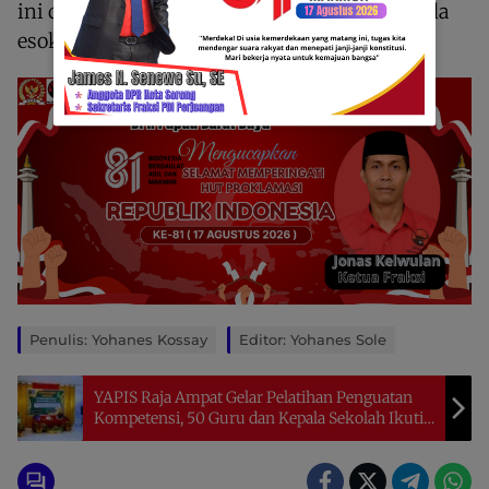
ini dijadwalkan akan dilanjutkan kembali pada
esok hari untuk agenda berikutnya.
Penulis: Yohanes Kossay
Editor: Yohanes Sole
YAPIS Raja Ampat Gelar Pelatihan Penguatan
Kompetensi, 50 Guru dan Kepala Sekolah Ikuti
Program Menuju Generasi Emas 2045