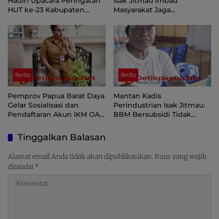
Hadiri Upacara Peringatan
Isak Jitmau Imbau
HUT ke-23 Kabupaten
Masyarakat Jaga
Sorong Selatan
Kamtibmas Jelang HUT ke-
81 Kemerdekaan RI
Berita
Berita
Pemprov Papua Barat Daya
Mantan Kadis
Gelar Sosialisasi dan
Perindustrian Isak Jitmau:
Pendaftaran Akun IKM OAP
BBM Bersubsidi Tidak
di Aplikasi SIINAS
Langka, Pengawasan
Distribusi Perlu Diperkuat
Tinggalkan Balasan
Alamat email Anda tidak akan dipublikasikan.
Ruas yang wajib
ditandai
*