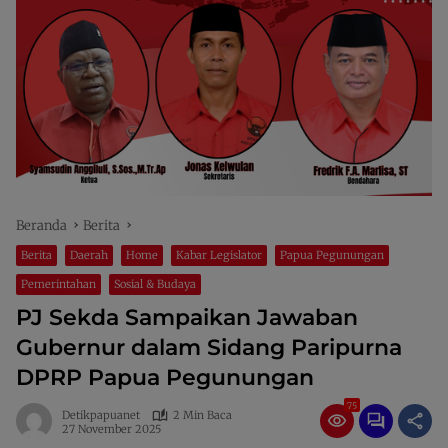
Beranda
Berita
Berita
Daerah
Home
Kabar Legislator
Papua Pegunungan
Pemerintahan
Sosial & Budaya
PJ Sekda Sampaikan Jawaban
Gubernur dalam Sidang Paripurna
DPRP Papua Pegunungan
75
Detikpapuanet
2 Min Baca
27 November 2025