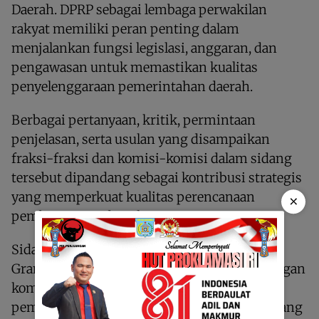
Daerah. DPRP sebagai lembaga perwakilan
rakyat memiliki peran penting dalam
menjalankan fungsi legislasi, anggaran, dan
pengawasan untuk memastikan kualitas
penyelenggaraan pemerintahan daerah.
Berbagai pertanyaan, kritik, permintaan
penjelasan, serta usulan yang disampaikan
fraksi-fraksi dan komisi-komisi dalam sidang
tersebut dipandang sebagai kontribusi strategis
yang memperkuat kualitas perencanaan
×
pembangunan daerah.
Sidang Paripurna DPR Papua Pegunungan di
Grand Baliem Hotel pada hari ini ditutup dengan
komitmen bersama untuk melanjutkan
pembahasan Raperda APBD Tahun 2026. Sidang