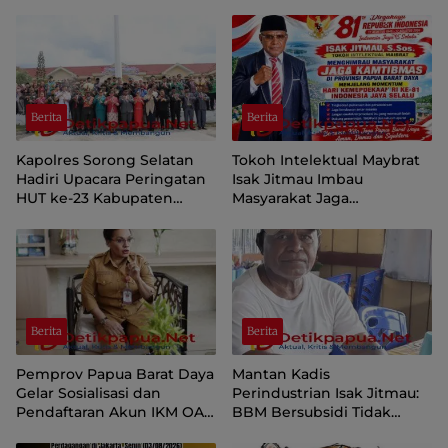
Berita
Berita
Kapolres Sorong Selatan
Tokoh Intelektual Maybrat
Hadiri Upacara Peringatan
Isak Jitmau Imbau
HUT ke-23 Kabupaten
Masyarakat Jaga
Sorong Selatan
Kamtibmas Jelang HUT ke-
81 Kemerdekaan RI
Berita
Berita
Pemprov Papua Barat Daya
Mantan Kadis
Gelar Sosialisasi dan
Perindustrian Isak Jitmau:
Pendaftaran Akun IKM OAP
BBM Bersubsidi Tidak
di Aplikasi SIINAS
Langka, Pengawasan