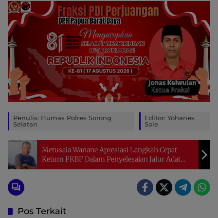
Penulis: Humas Polres Sorong
Editor: Yohanes
Selatan
Sole
Metusala Wanane Apresiasi Langkah Cepat
Ketum PKBF Dalam Penyelesaian Jalur Adat
Kasus Pengeroyokan oleh Warganya
Pos Terkait