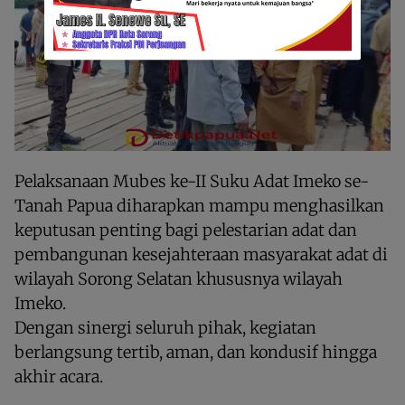
Pelaksanaan Mubes ke-II Suku Adat Imeko se-
Tanah Papua diharapkan mampu menghasilkan
keputusan penting bagi pelestarian adat dan
pembangunan kesejahteraan masyarakat adat di
wilayah Sorong Selatan khususnya wilayah
Imeko.
Dengan sinergi seluruh pihak, kegiatan
berlangsung tertib, aman, dan kondusif hingga
akhir acara.