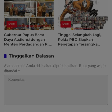
Distribusi Perlu Diperkuat
Berita
Berita
Gubernur Papua Barat
Tinggal Selangkah Lagi,
Daya Audiensi dengan
Polda PBD Siapkan
Menteri Perdagangan RI,
Penetapan Tersangka
Dorong Sorong Menjadi
Korupsi Inspektorat
Pusat Perdagangan dan
Tinggalkan Balasan
Ekspor Kawasan Timur
Indonesia
Alamat email Anda tidak akan dipublikasikan.
Ruas yang wajib
ditandai
*