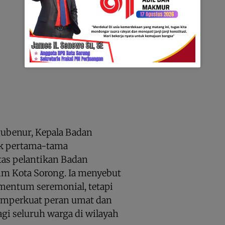
ubenur, Kepala Badan
ek pertama-tama
as pelantikan Badan
im Kota Sorong. Ia menyebut
mentum seremonial, tetapi
mperkuat peran umat dan
gi seluruh warga di wilayah