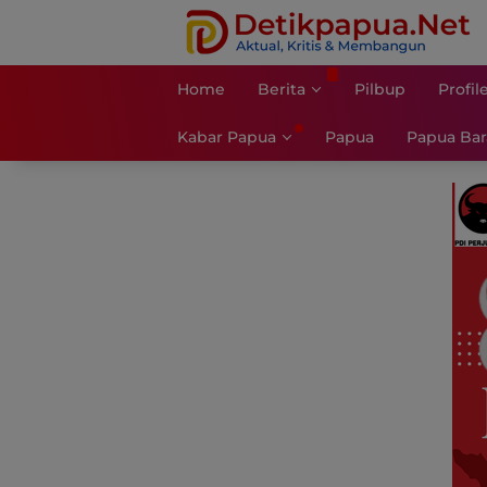
Langsung
ke
konten
Home
Berita
Pilbup
Profil
Kabar Papua
Papua
Papua Bar