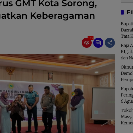
rus GMT Kota Sorong,
Pi
ngatkan Keberagaman
Bupati
Daera
Tata 
133
Raja 
RI, Ja
dan N
Oknum
Demok
Pempr
Kapolr
Perin
6 Agu
Tokoh
Masya
Kemer