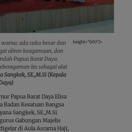
height="600"/>
h warna: ada suku besar dan
agai aliran keagamaan, dan
dah Papua Barat Daya.
eberagaman itu sebagai alat
na Sangkek, SE.,M.Si (Kepala
 Daya)
nur Papua Barat Daya Elisa
la Badan Kesatuan Bangsa
vyana Sangkek, SE.,M.Si
ngurus Gabungan Majelis
igelar di Aula Asrama Haji,