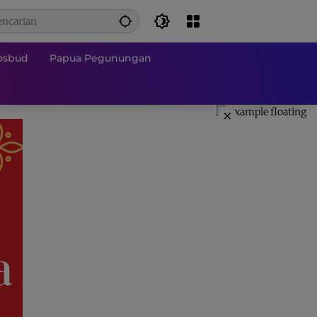
osbud
Papua Pegunungan
×