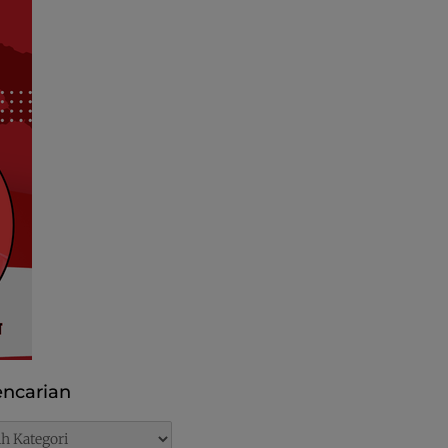
ncarian
rian