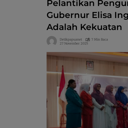
Pelantikan Pengu
Gubernur Elisa I
Adalah Kekuatan
Detikpapuanet
7 Min Baca
27 November 2025