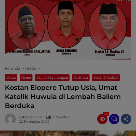
Beranda
Berita
Berita
Home
Papua Pegunungan
Peristiwa
Sosial & Budaya
Kostan Elopere Tutup Usia, Umat
Katolik Huwula di Lembah Baliem
Berduka
444
Detikpapuanet
4 Min Baca
22 November 2025