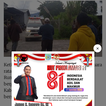
×
Ketika konvoi tiba di halaman rumah duka, suara
ratapan langsung pecah seperti gelombang.
Rumah itu seperti dipenuhi cahaya lilin yang
bergetar ditiup angin malam.
Kabut turun perlahan, seolah ikut merunduk
bersama semua yang hadir.