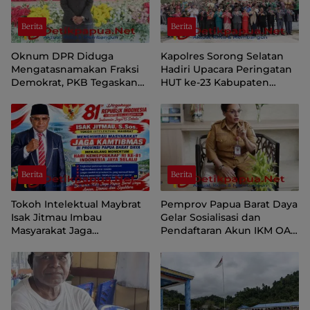
Berita
Berita
Oknum DPR Diduga
Kapolres Sorong Selatan
Mengatasnamakan Fraksi
Hadiri Upacara Peringatan
Demokrat, PKB Tegaskan
HUT ke-23 Kabupaten
Tetap Dukung Pemprov
Sorong Selatan
Papua Pegunungan
Berita
Berita
Tokoh Intelektual Maybrat
Pemprov Papua Barat Daya
Isak Jitmau Imbau
Gelar Sosialisasi dan
Masyarakat Jaga
Pendaftaran Akun IKM OAP
Kamtibmas Jelang HUT ke-
di Aplikasi SIINAS
81 Kemerdekaan RI