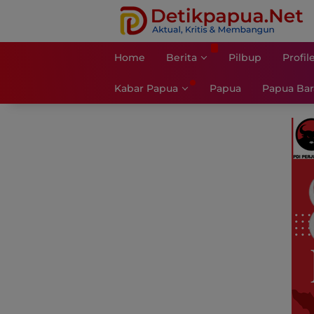
Langsung
ke
konten
Home
Berita
Pilbup
Profil
Kabar Papua
Papua
Papua Bar