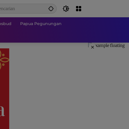
osbud
Papua Pegunungan
×