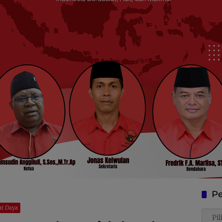
Pe
at Daya
Penca