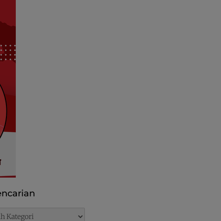
ncarian
rian