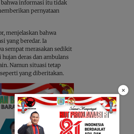
 bahwa informasi itu tidak
memberikan pernyataan
or, menjelaskan bahwa
si yang beredar. Ia
a sempat merasakan sedikit
i hujan deras dan ambulans
in. Namun situasi tetap
seperti yang diberitakan.
×