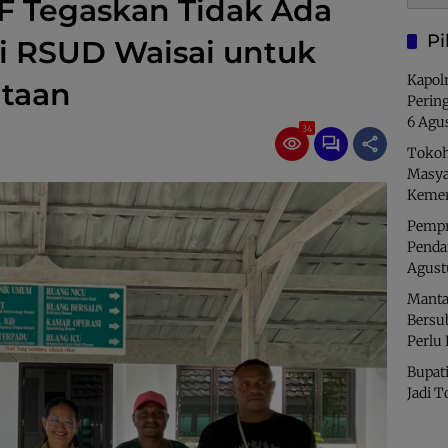
F Tegaskan Tidak Ada
Pi
i RSUD Waisai untuk
Kapolr
taan
Perin
6 Agu
34
Tokoh
Masya
Kemer
Pempro
Penda
Agust
Manta
Bersu
Perlu
Bupati
Jadi T