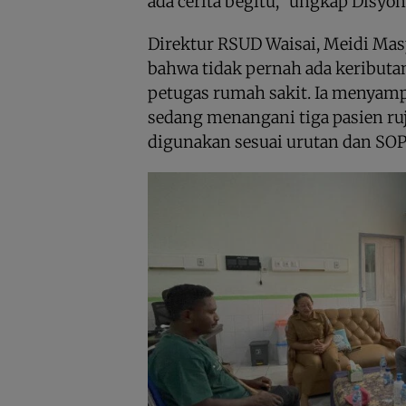
ada cerita begitu,” ungkap Disyon
Direktur RSUD Waisai, Meidi Ma
bahwa tidak pernah ada keributan
petugas rumah sakit. Ia menyam
sedang menangani tiga pasien r
digunakan sesuai urutan dan SOP