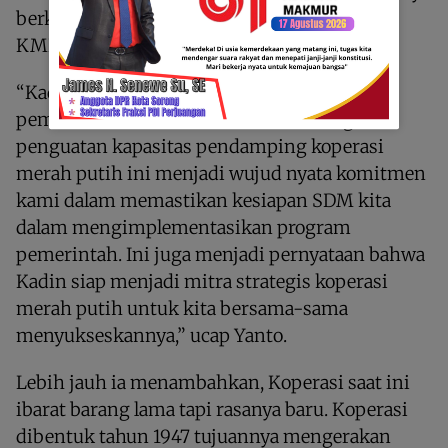
berkolaborasi mencari pasar menjual produk
KMP di seantero Papua Barat Daya.
“Kadin tetap pada line mendukung program
pemerintah. Kehadiran kami dalam kegiatan
penguatan kapasitas pendamping koperasi
merah putih ini menjadi wujud nyata komitmen
kami dalam memastikan kesiapan SDM kita
dalam mengimplementasikan program
pemerintah. Ini juga menjadi pernyataan bahwa
Kadin siap menjadi mitra strategis koperasi
merah putih untuk kita bersama-sama
menyukseskannya,” ucap Yanto.
Lebih jauh ia menambahkan, Koperasi saat ini
ibarat barang lama tapi rasanya baru. Koperasi
dibentuk tahun 1947 tujuannya mengerakan