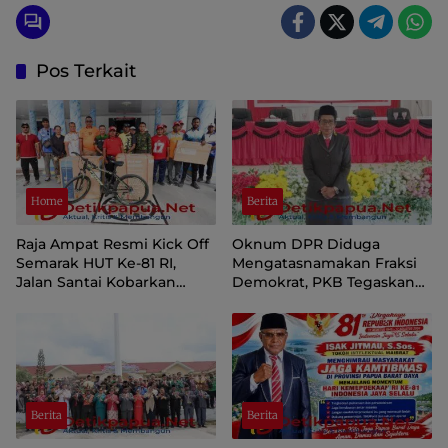
Pos Terkait
Home
Berita
Raja Ampat Resmi Kick Off
Oknum DPR Diduga
Semarak HUT Ke-81 RI,
Mengatasnamakan Fraksi
Jalan Santai Kobarkan
Demokrat, PKB Tegaskan
Semangat Persatuan dan
Tetap Dukung Pemprov
Nasionalisme
Papua Pegunungan
Berita
Berita