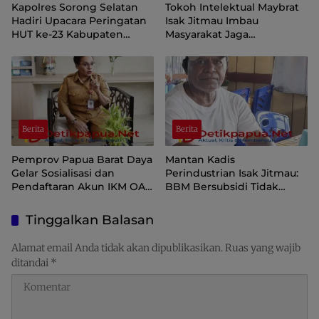
Kapolres Sorong Selatan
Tokoh Intelektual Maybrat
Hadiri Upacara Peringatan
Isak Jitmau Imbau
HUT ke-23 Kabupaten
Masyarakat Jaga
Sorong Selatan
Kamtibmas Jelang HUT ke-
81 Kemerdekaan RI
Berita
Berita
Pemprov Papua Barat Daya
Mantan Kadis
Gelar Sosialisasi dan
Perindustrian Isak Jitmau:
Pendaftaran Akun IKM OAP
BBM Bersubsidi Tidak
di Aplikasi SIINAS
Langka, Pengawasan
Distribusi Perlu Diperkuat
Tinggalkan Balasan
Alamat email Anda tidak akan dipublikasikan.
Ruas yang wajib
ditandai
*