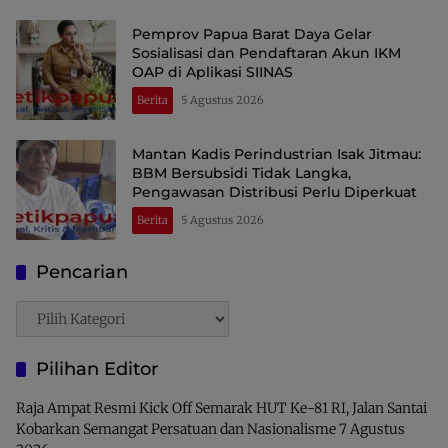
Pemprov Papua Barat Daya Gelar
Sosialisasi dan Pendaftaran Akun IKM
OAP di Aplikasi SIINAS
Berita
5 Agustus 2026
Mantan Kadis Perindustrian Isak Jitmau:
BBM Bersubsidi Tidak Langka,
Pengawasan Distribusi Perlu Diperkuat
Berita
5 Agustus 2026
Pencarian
Pencarian
Pilihan Editor
Raja Ampat Resmi Kick Off Semarak HUT Ke-81 RI, Jalan Santai
Kobarkan Semangat Persatuan dan Nasionalisme
7 Agustus