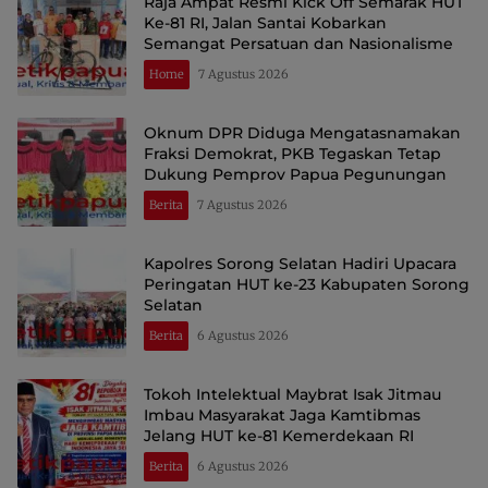
Raja Ampat Resmi Kick Off Semarak HUT
Ke-81 RI, Jalan Santai Kobarkan
Semangat Persatuan dan Nasionalisme
Home
7 Agustus 2026
Oknum DPR Diduga Mengatasnamakan
Fraksi Demokrat, PKB Tegaskan Tetap
Dukung Pemprov Papua Pegunungan
Berita
7 Agustus 2026
Kapolres Sorong Selatan Hadiri Upacara
Peringatan HUT ke-23 Kabupaten Sorong
Selatan
Berita
6 Agustus 2026
Tokoh Intelektual Maybrat Isak Jitmau
Imbau Masyarakat Jaga Kamtibmas
Jelang HUT ke-81 Kemerdekaan RI
Berita
6 Agustus 2026