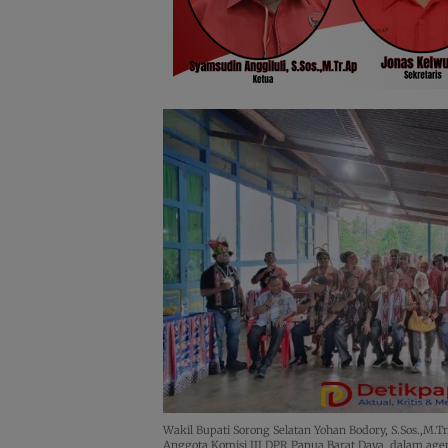
Wakil Bupati Sorong Selatan Yohan Bodory, S.Sos.,M.
Anggota Komisi III DPR Papua Barat Daya, dalam age