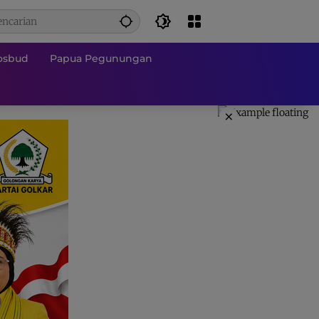
osbud
Papua Pegunungan
×