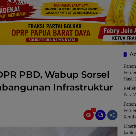
Ad
Panen
 DPR PBD, Wabup Sorsel
Pemer
Hasil 
mbangunan Infrastruktur
Refle
Para V
Panen
Pemer
64
Kemba
Liberi
Jadik