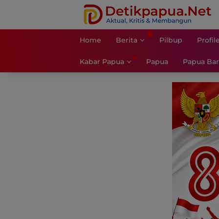
Langsung
ke
konten
Home
Berita
Pilbup
Profil
Kabar Papua
Papua
Papua Bar