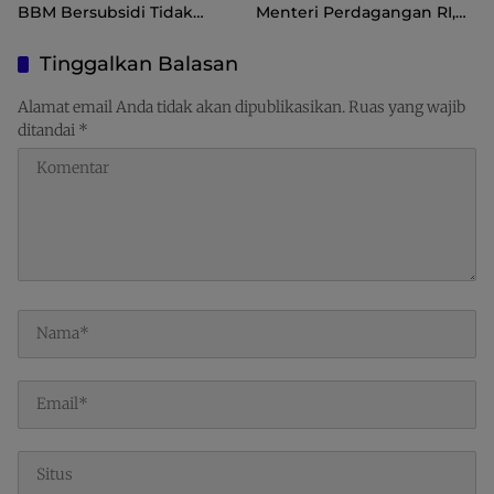
BBM Bersubsidi Tidak
Menteri Perdagangan RI,
Langka, Pengawasan
Dorong Sorong Menjadi
Distribusi Perlu Diperkuat
Pusat Perdagangan dan
Tinggalkan Balasan
Ekspor Kawasan Timur
Indonesia
Alamat email Anda tidak akan dipublikasikan.
Ruas yang wajib
ditandai
*