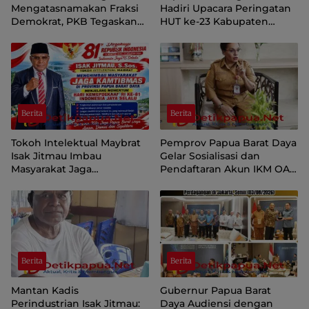
Mengatasnamakan Fraksi
Hadiri Upacara Peringatan
Demokrat, PKB Tegaskan
HUT ke-23 Kabupaten
Tetap Dukung Pemprov
Sorong Selatan
Papua Pegunungan
Berita
Berita
Tokoh Intelektual Maybrat
Pemprov Papua Barat Daya
Isak Jitmau Imbau
Gelar Sosialisasi dan
Masyarakat Jaga
Pendaftaran Akun IKM OAP
Kamtibmas Jelang HUT ke-
di Aplikasi SIINAS
81 Kemerdekaan RI
Berita
Berita
Mantan Kadis
Gubernur Papua Barat
Perindustrian Isak Jitmau:
Daya Audiensi dengan