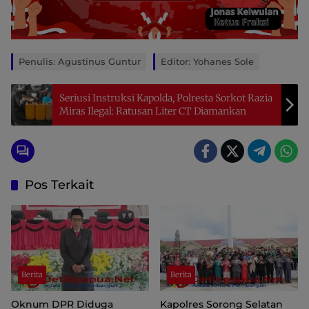
Penulis: Agustinus Guntur
Editor: Yohanes Sole
Seriusi Instruksi Kapolda, Polresta Sorkot Razia
Miras Ilegal: Ratusan Liter CT Diamankan
Pos Terkait
Berita
Berita
Oknum DPR Diduga
Kapolres Sorong Selatan