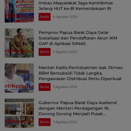
Imbau Masyarakat Jaga Kamtibmas
Jelang HUT ke-81 Kemerdekaan RI
Berita
6 Agustus 2026
Pemprov Papua Barat Daya Gelar
Sosialisasi dan Pendaftaran Akun IKM
OAP di Aplikasi SIINAS
Berita
5 Agustus 2026
Mantan Kadis Perindustrian Isak Jitmau:
BBM Bersubsidi Tidak Langka,
Pengawasan Distribusi Perlu Diperkuat
Berita
5 Agustus 2026
Gubernur Papua Barat Daya Audiensi
dengan Menteri Perdagangan RI,
Dorong Sorong Menjadi Pusat
Perdagangan dan Ekspor Kawasan Timur
Berita
3 Agustus 2026
Indonesia