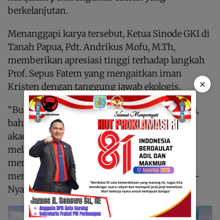
berkelanjutan.
Menanggapi karya tersebut, Ketua Sinode GKI di
Tanah Papua, Pdt. Andrikus Mofu, M.Th,
memberikan apresiasi tinggi terhadap langkah
Prof. Sepus Fatem yang mengaitkan iman
×
Kristen dengan tanggung jawab ekologis.
“Buku ini membuka kesadaran baru bagi kita,
bahwa menjaga alam bukan sekadar tugas
akademik atau tanggung jawab pemerintah,
melainkan juga panggilan iman. Tuhan
menempatkan manusia bukan untuk
menguasai, tetapi untuk memelihara ciptaan-
Nya,” ujar Pdt. Mofu.