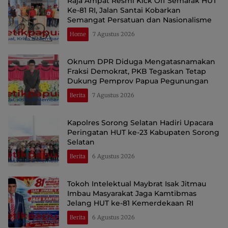
Raja Ampat Resmi Kick Off Semarak HUT
Ke-81 RI, Jalan Santai Kobarkan
Semangat Persatuan dan Nasionalisme
Home
7 Agustus 2026
Oknum DPR Diduga Mengatasnamakan
Fraksi Demokrat, PKB Tegaskan Tetap
Dukung Pemprov Papua Pegunungan
Berita
7 Agustus 2026
Kapolres Sorong Selatan Hadiri Upacara
Peringatan HUT ke-23 Kabupaten Sorong
Selatan
Berita
6 Agustus 2026
Tokoh Intelektual Maybrat Isak Jitmau
Imbau Masyarakat Jaga Kamtibmas
Jelang HUT ke-81 Kemerdekaan RI
Berita
6 Agustus 2026