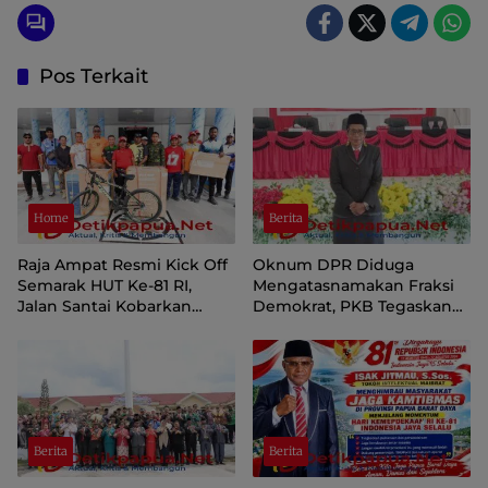
Pos Terkait
Home
Berita
Raja Ampat Resmi Kick Off
Oknum DPR Diduga
Semarak HUT Ke-81 RI,
Mengatasnamakan Fraksi
Jalan Santai Kobarkan
Demokrat, PKB Tegaskan
Semangat Persatuan dan
Tetap Dukung Pemprov
Nasionalisme
Papua Pegunungan
Berita
Berita