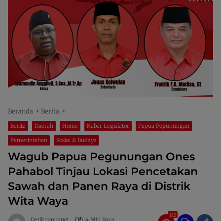
Beranda
Berita
Berita
Daerah
Home
Kabar Legislator
Papua Pegunungan
Pemerintahan
Sosial & Budaya
Wagub Papua Pegunungan Ones
Pahabol Tinjau Lokasi Pencetakan
Sawah dan Panen Raya di Distrik
Wita Waya
122
Detikpapuanet
4 Min Baca