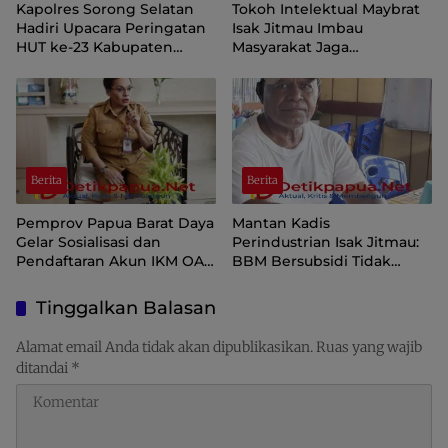
Kapolres Sorong Selatan
Tokoh Intelektual Maybrat
Hadiri Upacara Peringatan
Isak Jitmau Imbau
HUT ke-23 Kabupaten
Masyarakat Jaga
Sorong Selatan
Kamtibmas Jelang HUT ke-
81 Kemerdekaan RI
Berita
Berita
Pemprov Papua Barat Daya
Mantan Kadis
Gelar Sosialisasi dan
Perindustrian Isak Jitmau:
Pendaftaran Akun IKM OAP
BBM Bersubsidi Tidak
di Aplikasi SIINAS
Langka, Pengawasan
Distribusi Perlu Diperkuat
Tinggalkan Balasan
Alamat email Anda tidak akan dipublikasikan.
Ruas yang wajib
ditandai
*