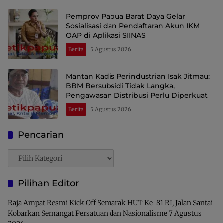
Pemprov Papua Barat Daya Gelar
Sosialisasi dan Pendaftaran Akun IKM
OAP di Aplikasi SIINAS
Berita
5 Agustus 2026
Mantan Kadis Perindustrian Isak Jitmau:
BBM Bersubsidi Tidak Langka,
Pengawasan Distribusi Perlu Diperkuat
Berita
5 Agustus 2026
Pencarian
Pencarian
Pilihan Editor
Raja Ampat Resmi Kick Off Semarak HUT Ke-81 RI, Jalan Santai
Kobarkan Semangat Persatuan dan Nasionalisme
7 Agustus