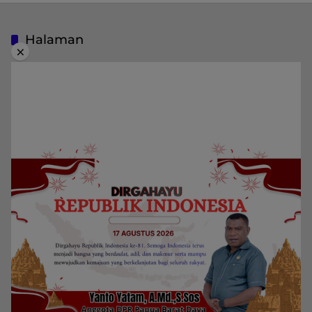
Halaman
×
Indeks Berita
Pedoman Media Siber
Privacy Policy
Redaksi
Kategori
Berita
Home
Daerah
Papua Barat Daya