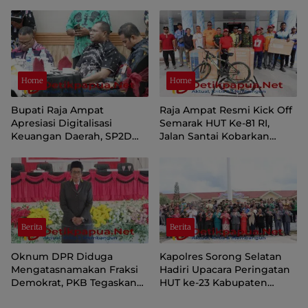
Administrasi
Home
Home
Bupati Raja Ampat
Raja Ampat Resmi Kick Off
Apresiasi Digitalisasi
Semarak HUT Ke-81 RI,
Keuangan Daerah, SP2D
Jalan Santai Kobarkan
Online dan KKPD Dinilai
Semangat Persatuan dan
Perkuat Tata Kelola APBD
Nasionalisme
Berita
Berita
Oknum DPR Diduga
Kapolres Sorong Selatan
Mengatasnamakan Fraksi
Hadiri Upacara Peringatan
Demokrat, PKB Tegaskan
HUT ke-23 Kabupaten
Tetap Dukung Pemprov
Sorong Selatan