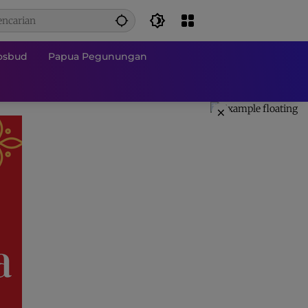
osbud
Papua Pegunungan
×