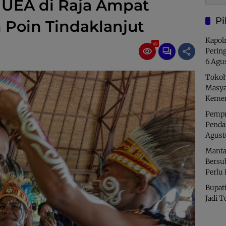
UEA di Raja Ampat
Pi
 Poin Tindaklanjut
Kapolr
49
Perin
6 Agu
Tokoh
Masya
Kemer
Pempro
Penda
Agust
Manta
Bersu
Perlu
Bupati
Jadi T