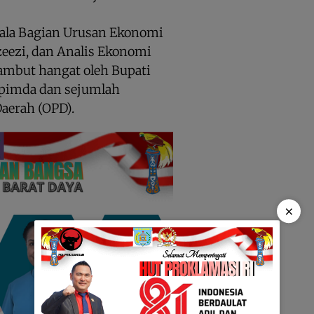
ala Bagian Urusan Ekonomi
eezi, dan Analis Ekonomi
ambut hangat oleh Bupati
pimda dan sejumlah
aerah (OPD).
×