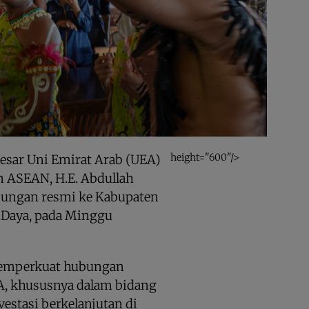
height="600"/>
esar Uni Emirat Arab (UEA)
n ASEAN, H.E. Abdullah
jungan resmi ke Kabupaten
t Daya, pada Minggu
memperkuat hubungan
EA, khususnya dalam bidang
nvestasi berkelanjutan di