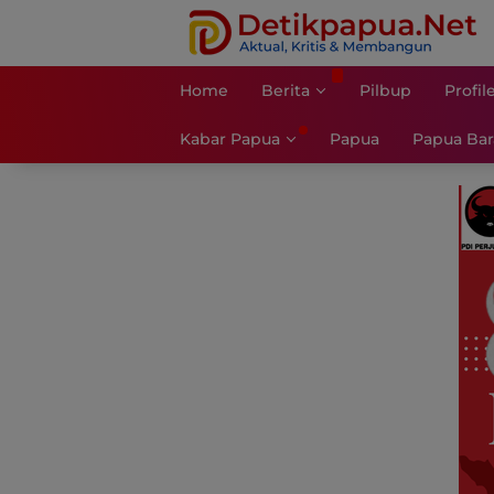
Langsung
ke
konten
Home
Berita
Pilbup
Profil
Kabar Papua
Papua
Papua Bar