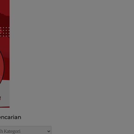
ncarian
rian