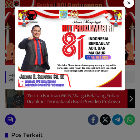
×
Penulis: Humas Polres Sorong
Editor: Yohanes
Selatan
Sole
Terima Bantuan MCK, Warga Belakang Yohan
Ucapkan Terimakasih Buat Presiden Prabowo
Pos Terkait