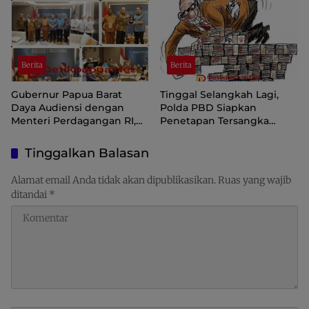
Berita
Berita
Gubernur Papua Barat
Tinggal Selangkah Lagi,
Daya Audiensi dengan
Polda PBD Siapkan
Menteri Perdagangan RI,
Penetapan Tersangka
Dorong Sorong Menjadi
Korupsi Inspektorat
Pusat Perdagangan dan
Tinggalkan Balasan
Ekspor Kawasan Timur
Indonesia
Alamat email Anda tidak akan dipublikasikan.
Ruas yang wajib
ditandai
*