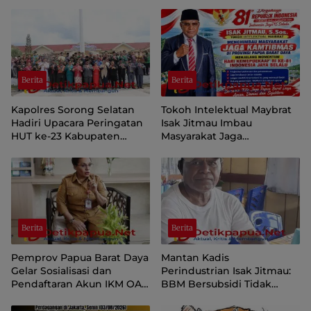
Berita
Berita
Kapolres Sorong Selatan
Tokoh Intelektual Maybrat
Hadiri Upacara Peringatan
Isak Jitmau Imbau
HUT ke-23 Kabupaten
Masyarakat Jaga
Sorong Selatan
Kamtibmas Jelang HUT ke-
81 Kemerdekaan RI
Berita
Berita
Pemprov Papua Barat Daya
Mantan Kadis
Gelar Sosialisasi dan
Perindustrian Isak Jitmau:
Pendaftaran Akun IKM OAP
BBM Bersubsidi Tidak
di Aplikasi SIINAS
Langka, Pengawasan
Distribusi Perlu Diperkuat