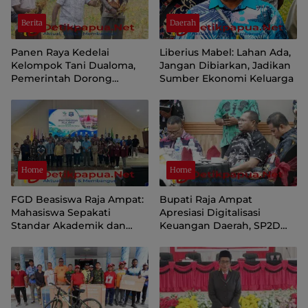
Berita
Daerah
Panen Raya Kedelai
Liberius Mabel: Lahan Ada,
Kelompok Tani Dualoma,
Jangan Dibiarkan, Jadikan
Pemerintah Dorong
Sumber Ekonomi Keluarga
Masyarakat Jayawijaya
Kembali ke Kebun
Home
Home
FGD Beasiswa Raja Ampat:
Bupati Raja Ampat
Mahasiswa Sepakati
Apresiasi Digitalisasi
Standar Akademik dan
Keuangan Daerah, SP2D
Administrasi
Online dan KKPD Dinilai
Perkuat Tata Kelola APBD