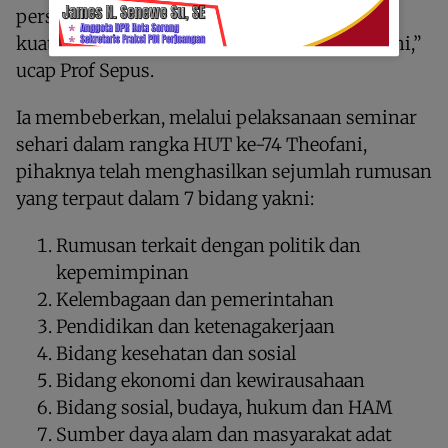
perspektif Theofani. Itu yang menjadi kesan
kuat dari perayaan HUT ke-74 Theofani kali ini,”
ucap Prof Sepus.
Ia membeberkan, melalui pelaksanaan seminar
sehari dalam rangka HUT ke-74 Theofani,
pihaknya telah menghasilkan sejumlah rumusan
yang terpaut dalam 7 bidang yakni:
Rumusan terkait dengan politik dan
kepemimpinan
Kelembagaan dan pemerintahan
Pendidikan dan ketenagakerjaan
Bidang kesehatan dan sosial
Bidang ekonomi dan kewirausahaan
Bidang sosial, budaya, hukum dan HAM
Sumber daya alam dan masyarakat adat