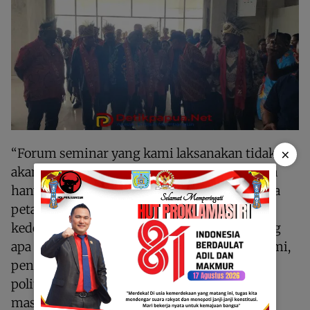
×
“Forum seminar yang kami laksanakan tidak
akan menghasilkan sesuatu produk yang kita
hanya bicara-bicara saja, tidak. Tapi harus ada
peta jalan untuk orang Maybrat 26 tahun
kedepan menyambut satu abad. Dari sekarang
apa yang kita akan kerjakan di bidang ekonomi,
pendidikan, kesehatan, pemerintahan dan
politik, hukum dan HAM, sumber daya alam
masyarakat adat dan lain sebagainya dalam