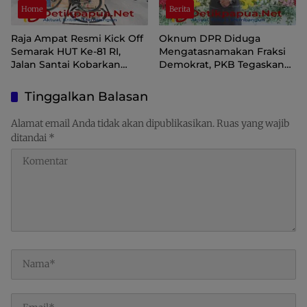
Home
Berita
Raja Ampat Resmi Kick Off
Oknum DPR Diduga
Semarak HUT Ke-81 RI,
Mengatasnamakan Fraksi
Jalan Santai Kobarkan
Demokrat, PKB Tegaskan
Semangat Persatuan dan
Tetap Dukung Pemprov
Nasionalisme
Papua Pegunungan
Tinggalkan Balasan
Alamat email Anda tidak akan dipublikasikan.
Ruas yang wajib
ditandai
*