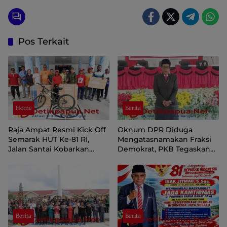
Pos Terkait
Home
Berita
Raja Ampat Resmi Kick Off
Oknum DPR Diduga
Semarak HUT Ke-81 RI,
Mengatasnamakan Fraksi
Jalan Santai Kobarkan
Demokrat, PKB Tegaskan
Semangat Persatuan dan
Tetap Dukung Pemprov
Nasionalisme
Papua Pegunungan
Berita
Berita