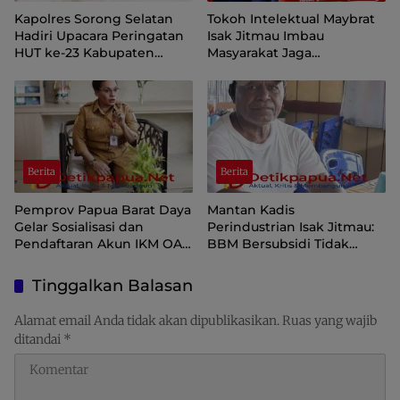
Kapolres Sorong Selatan
Tokoh Intelektual Maybrat
Hadiri Upacara Peringatan
Isak Jitmau Imbau
HUT ke-23 Kabupaten
Masyarakat Jaga
Sorong Selatan
Kamtibmas Jelang HUT ke-
81 Kemerdekaan RI
Berita
Berita
Pemprov Papua Barat Daya
Mantan Kadis
Gelar Sosialisasi dan
Perindustrian Isak Jitmau:
Pendaftaran Akun IKM OAP
BBM Bersubsidi Tidak
di Aplikasi SIINAS
Langka, Pengawasan
Distribusi Perlu Diperkuat
Tinggalkan Balasan
Alamat email Anda tidak akan dipublikasikan.
Ruas yang wajib
ditandai
*