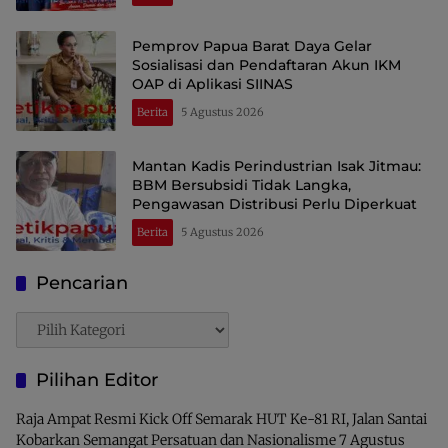
Pemprov Papua Barat Daya Gelar
Sosialisasi dan Pendaftaran Akun IKM
OAP di Aplikasi SIINAS
Berita
5 Agustus 2026
Mantan Kadis Perindustrian Isak Jitmau:
BBM Bersubsidi Tidak Langka,
Pengawasan Distribusi Perlu Diperkuat
Berita
5 Agustus 2026
Pencarian
Pencarian
Pilihan Editor
Raja Ampat Resmi Kick Off Semarak HUT Ke-81 RI, Jalan Santai
Kobarkan Semangat Persatuan dan Nasionalisme
7 Agustus