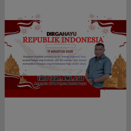
Redaksi
Kategori
Berita
Home
Daerah
Papua Barat Daya
Privacy Policy
Indeks Berita
Pedoman Media Siber
Powerd by detikpapuanet