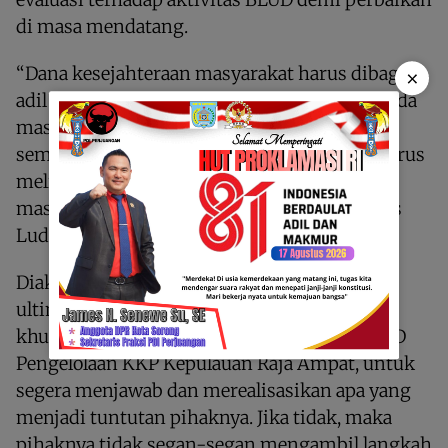
di masa mendatang.
“Dana kesejahteraan masyarakat harus dibagi
×
adil dan disampaikan secara transparan kepada
masyarakat, tidak pake acara sembunyi-
sembunyi. Kemudian, aktivitas BLUD juga harus
melibatkan masyarakat secara baik, supaya
masyarakat juga merasa diberdayakan,” tegas
Ludya.
Diakhir penyampainnya Ludya memberikan
ultimatum kepada pemerintah daerah,
khususnya manajemen pengelola BLUD UPTD
Pengelolaan KKP Kepulauan Raja Ampat, untuk
segera menjawab dan merealisasikan apa yang
menjadi tuntutan pihaknya. Jika tidak, maka
pihaknya tidak segan-segan mengambil langkah