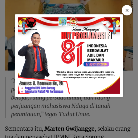
×
“Kami siap melanjutkan tongkat estafet
perjuangan ini. IPMNI harus menjadi ruang
belajar, ruang persaudaraan, dan ruang
perjuangan mahasiswa Nduga di tanah
perantauan,” tegas Tudut Unue.
Sementara itu,
Marten Gwijangge,
selaku orang
tua dan penasehat IPMNI Kota Sorong,