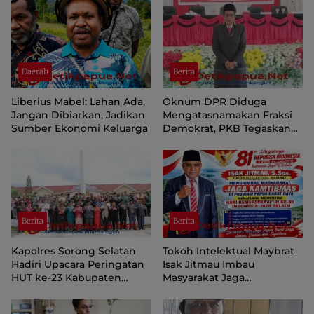
Daerah
Berita
Liberius Mabel: Lahan Ada,
Oknum DPR Diduga
Jangan Dibiarkan, Jadikan
Mengatasnamakan Fraksi
Sumber Ekonomi Keluarga
Demokrat, PKB Tegaskan
Tetap Dukung Pemprov
Papua Pegunungan
Berita
Berita
Kapolres Sorong Selatan
Tokoh Intelektual Maybrat
Hadiri Upacara Peringatan
Isak Jitmau Imbau
HUT ke-23 Kabupaten
Masyarakat Jaga
Sorong Selatan
Kamtibmas Jelang HUT ke-
81 Kemerdekaan RI