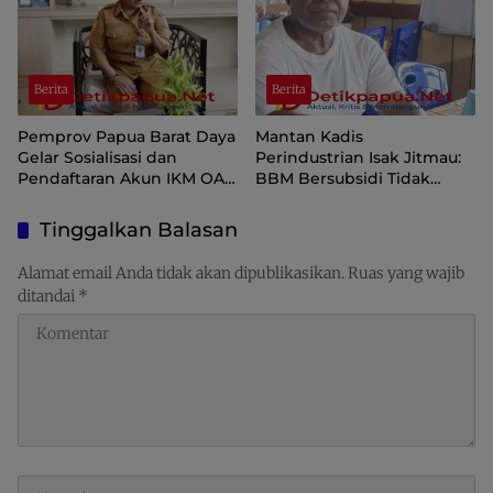
Berita
Berita
Pemprov Papua Barat Daya
Mantan Kadis
Gelar Sosialisasi dan
Perindustrian Isak Jitmau:
Pendaftaran Akun IKM OAP
BBM Bersubsidi Tidak
di Aplikasi SIINAS
Langka, Pengawasan
Distribusi Perlu Diperkuat
Tinggalkan Balasan
Alamat email Anda tidak akan dipublikasikan.
Ruas yang wajib
ditandai
*