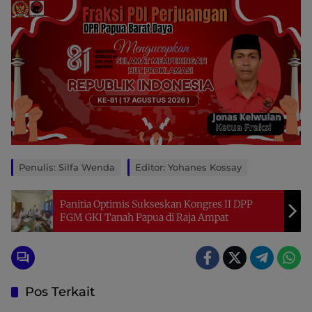
Penulis: Silfa Wenda
Editor: Yohanes Kossay
Panitia Optimis Sukseskan Kongres II DPP
FGM GKI Tanah Papua di Raja Ampat
Pos Terkait