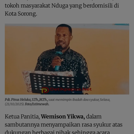
tokoh masyarakat Nduga yang berdomisili di
Kota Sorong.
Pdt. Pinus Heluka, S.Th.,M.Th.,
saat memimpin ibadah doa syukur, Selasa,
(21/10/2025).
Foto/Istimewah.
Ketua Panitia,
Wemison Yikwa,
dalam
sambutannya menyampaikan rasa syukur atas
dukungan berbagai pihak sehingga acara