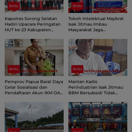
Berita
Berita
Kapolres Sorong Selatan
Tokoh Intelektual Maybrat
Hadiri Upacara Peringatan
Isak Jitmau Imbau
HUT ke-23 Kabupaten
Masyarakat Jaga
Sorong Selatan
Kamtibmas Jelang HUT ke-
81 Kemerdekaan RI
Berita
Berita
Pemprov Papua Barat Daya
Mantan Kadis
Gelar Sosialisasi dan
Perindustrian Isak Jitmau:
Pendaftaran Akun IKM OAP
BBM Bersubsidi Tidak
di Aplikasi SIINAS
Langka, Pengawasan
Distribusi Perlu Diperkuat
Home
Home