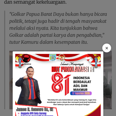
dan semangat kekeluargaan.
“Golkar Papua Barat Daya bukan hanya bicara
politik, tetapi juga hadir di tengah masyarakat
melalui aksi nyata. Kita tunjukkan bahwa
Golkar adalah partai karya dan pengabdian,”
tutur Kamuru dalam kesempatan itu.
×