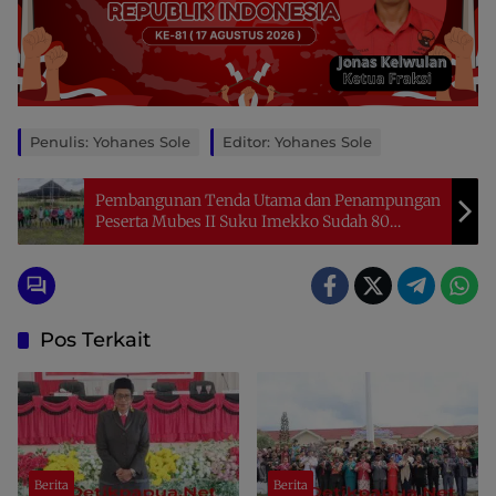
Penulis: Yohanes Sole
Editor: Yohanes Sole
Pembangunan Tenda Utama dan Penampungan
Peserta Mubes II Suku Imekko Sudah 80
Persen
Pos Terkait
Berita
Berita