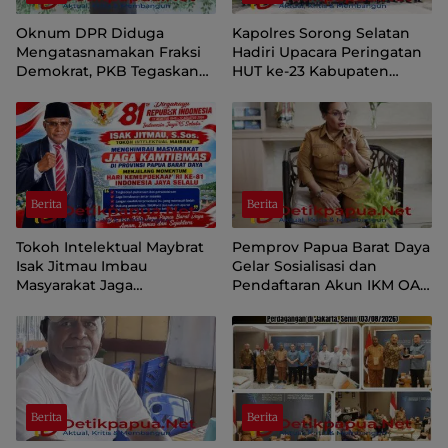
Oknum DPR Diduga
Kapolres Sorong Selatan
Mengatasnamakan Fraksi
Hadiri Upacara Peringatan
Demokrat, PKB Tegaskan
HUT ke-23 Kabupaten
Tetap Dukung Pemprov
Sorong Selatan
Papua Pegunungan
Berita
Berita
Tokoh Intelektual Maybrat
Pemprov Papua Barat Daya
Isak Jitmau Imbau
Gelar Sosialisasi dan
Masyarakat Jaga
Pendaftaran Akun IKM OAP
Kamtibmas Jelang HUT ke-
di Aplikasi SIINAS
81 Kemerdekaan RI
Berita
Berita