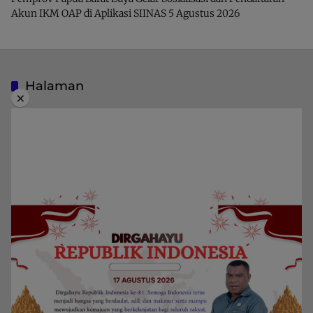
Akun IKM OAP di Aplikasi SIINAS
5 Agustus 2026
Halaman
×
Indeks Berita
Pedoman Media Siber
Privacy Policy
Redaksi
Kategori
Berita
Home
Daerah
Papua Barat Daya