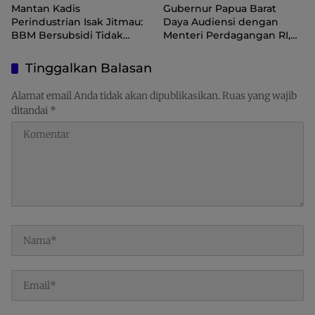
Mantan Kadis
Gubernur Papua Barat
Perindustrian Isak Jitmau:
Daya Audiensi dengan
BBM Bersubsidi Tidak
Menteri Perdagangan RI,
Langka, Pengawasan
Dorong Sorong Menjadi
Distribusi Perlu Diperkuat
Pusat Perdagangan dan
Tinggalkan Balasan
Ekspor Kawasan Timur
Indonesia
Alamat email Anda tidak akan dipublikasikan.
Ruas yang wajib
ditandai
*