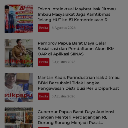
Tokoh Intelektual Maybrat Isak Jitmau
Imbau Masyarakat Jaga Kamtibmas
Jelang HUT ke-81 Kemerdekaan RI
Berita
6 Agustus 2026
Pemprov Papua Barat Daya Gelar
Sosialisasi dan Pendaftaran Akun IKM
OAP di Aplikasi SIINAS
Berita
5 Agustus 2026
Mantan Kadis Perindustrian Isak Jitmau:
BBM Bersubsidi Tidak Langka,
Pengawasan Distribusi Perlu Diperkuat
Berita
5 Agustus 2026
Gubernur Papua Barat Daya Audiensi
dengan Menteri Perdagangan RI,
Dorong Sorong Menjadi Pusat
Perdagangan dan Ekspor Kawasan Timur