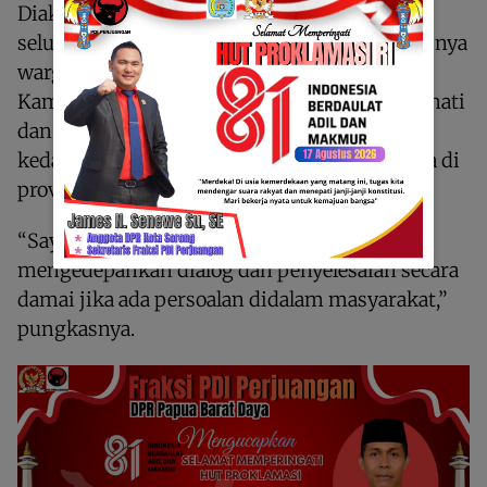
Diakhir penyampaiannya, Hengky mengajak
seluruh masyarakat Papua Barat Daya khususnya
warga Suku Biak untuk terus menjaga situasi
Kamtibmas yang kondusif. Saling menghormati
dan menghargai sesama masyarakat, agar
kedamaian dan kebersamaan bisa terpelihara di
provinsi ini.
“Saya juga berharap agar masyarakat selalu
mengedepankan dialog dan penyelesaian secara
damai jika ada persoalan didalam masyarakat,”
pungkasnya.