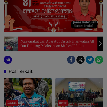
Masyarakat dan Aparatur Distrik Inanwatan All
Out Dukung Pelaksanaan Mubes II Suku
Imekko
Pos Terkait
Daerah
Home