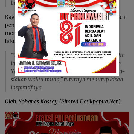
berdiri di atas kaki sendiri,” katanya.
Bagi Imanuel, usahanya bukan sekadar mencari
penghasilan, tetapi juga menjadi bentuk
motivasi bagi anak muda Papua untuk tidak
takut memulai dari hal kecil.
“Tidak ada pekerjaan yang rendah selama kita
lakukan dengan jujur dan sungguh-sungguh.
Yang penting kita mau berusaha dan tidak sia-
siakan waktu muda,” tuturnya menutup kisah
inspiratifnya.
Oleh: Yohanes Kossay (Pimred Detikpapua.Net.)