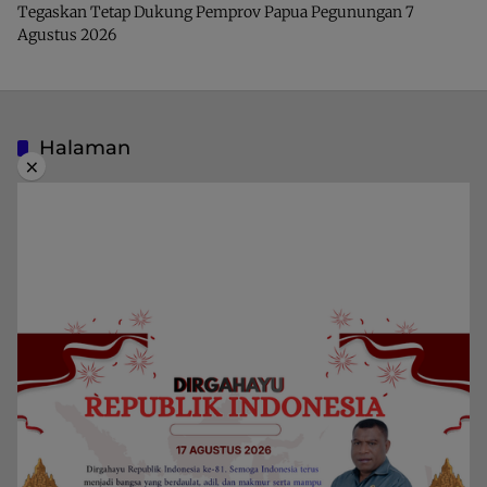
Tegaskan Tetap Dukung Pemprov Papua Pegunungan
7
Agustus 2026
Halaman
×
Indeks Berita
Pedoman Media Siber
Privacy Policy
Redaksi
Kategori
Berita
Home
Daerah
Papua Barat Daya