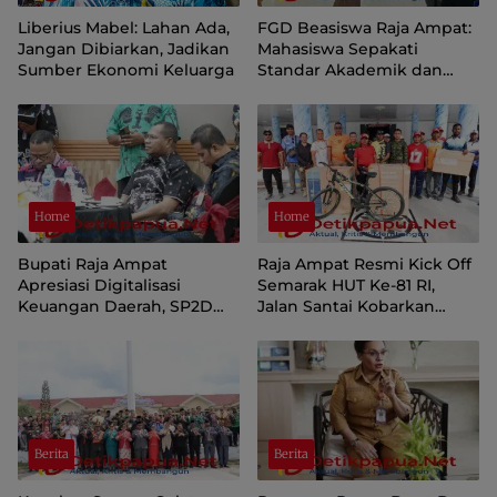
Liberius Mabel: Lahan Ada,
FGD Beasiswa Raja Ampat:
Jangan Dibiarkan, Jadikan
Mahasiswa Sepakati
Sumber Ekonomi Keluarga
Standar Akademik dan
Administrasi
Home
Home
Bupati Raja Ampat
Raja Ampat Resmi Kick Off
Apresiasi Digitalisasi
Semarak HUT Ke-81 RI,
Keuangan Daerah, SP2D
Jalan Santai Kobarkan
Online dan KKPD Dinilai
Semangat Persatuan dan
Perkuat Tata Kelola APBD
Nasionalisme
Berita
Berita