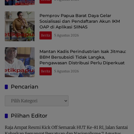
Pemprov Papua Barat Daya Gelar
Sosialisasi dan Pendaftaran Akun IKM
OAP di Aplikasi SIINAS
Berita
5 Agustus 2026
Mantan Kadis Perindustrian Isak Jitmau:
BBM Bersubsidi Tidak Langka,
Pengawasan Distribusi Perlu Diperkuat
Berita
5 Agustus 2026
Pencarian
Pencarian
Pilihan Editor
Raja Ampat Resmi Kick Off Semarak HUT Ke-81 RI, Jalan Santai
Kobarkan Semangat Persatuan dan Nasionalisme
7 Agustus