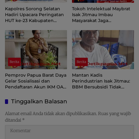
Kapolres Sorong Selatan
Tokoh Intelektual Maybrat
Hadiri Upacara Peringatan
Isak Jitmau Imbau
HUT ke-23 Kabupaten
Masyarakat Jaga
Sorong Selatan
Kamtibmas Jelang HUT ke-
81 Kemerdekaan RI
Berita
Berita
Pemprov Papua Barat Daya
Mantan Kadis
Gelar Sosialisasi dan
Perindustrian Isak Jitmau:
Pendaftaran Akun IKM OAP
BBM Bersubsidi Tidak
di Aplikasi SIINAS
Langka, Pengawasan
Distribusi Perlu Diperkuat
Tinggalkan Balasan
Alamat email Anda tidak akan dipublikasikan.
Ruas yang wajib
ditandai
*