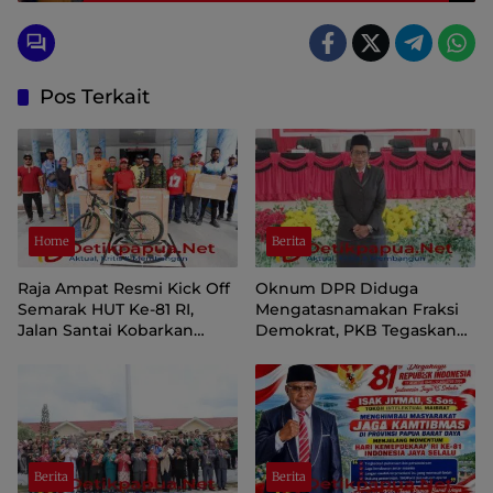
DPR, MRP/Lintas Suku Asli Papua.
Pos Terkait
Home
Berita
Raja Ampat Resmi Kick Off
Oknum DPR Diduga
Semarak HUT Ke-81 RI,
Mengatasnamakan Fraksi
Jalan Santai Kobarkan
Demokrat, PKB Tegaskan
Semangat Persatuan dan
Tetap Dukung Pemprov
Nasionalisme
Papua Pegunungan
Berita
Berita