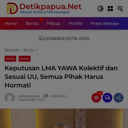
Langsung
ke
konten
Home
Berita
Pilbup
Profile
Press Release
Beranda
Berita
Berita
Home
Keputusan LMA YAWA Kolektif dan
Sesuai UU, Semua Pihak Harus
Hormati
252
Detikpapuanet
4 Min Baca
5 September 2025