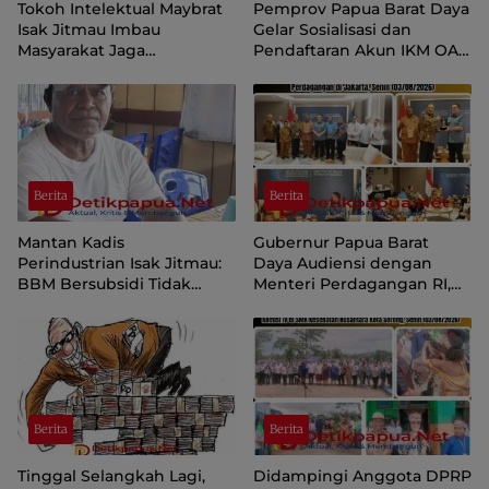
Tokoh Intelektual Maybrat
Pemprov Papua Barat Daya
Isak Jitmau Imbau
Gelar Sosialisasi dan
Masyarakat Jaga
Pendaftaran Akun IKM OAP
Kamtibmas Jelang HUT ke-
di Aplikasi SIINAS
81 Kemerdekaan RI
Berita
Berita
Mantan Kadis
Gubernur Papua Barat
Perindustrian Isak Jitmau:
Daya Audiensi dengan
BBM Bersubsidi Tidak
Menteri Perdagangan RI,
Langka, Pengawasan
Dorong Sorong Menjadi
Distribusi Perlu Diperkuat
Pusat Perdagangan dan
Ekspor Kawasan Timur
Indonesia
Berita
Berita
Tinggal Selangkah Lagi,
Didampingi Anggota DPRP