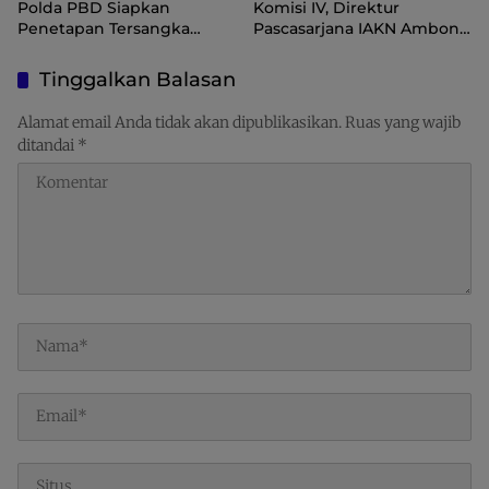
Polda PBD Siapkan
Komisi IV, Direktur
Penetapan Tersangka
Pascasarjana IAKN Ambon
Korupsi Inspektorat
Kunjungi SMK Kesehatan
Nusantara Kota Sorong
Tinggalkan Balasan
Alamat email Anda tidak akan dipublikasikan.
Ruas yang wajib
ditandai
*