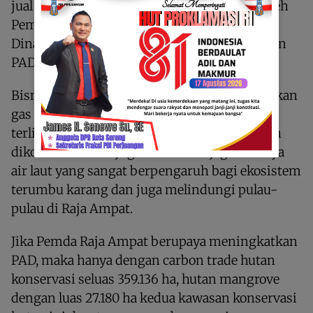
jual beli karbon inilah yang jika dilakukan oleh
Pemerintah Kabupaten Raja Ampat melalui
Dinas Lingkungan Hidup dapat menghasilkan
PAD yang tinggi.
Bisnis Corbon Trade dalam rangka menurunkan
gas emisi sudah saatnya pemda Raja Ampat
terlibat karena sebagian besar kawasan hutan
dikonservasi dan juga untuk menjaga naiknya
air laut yang sangat berpengaruh bagi ekosistem
terumbu karang dan juga melindungi pulau-
pulau di Raja Ampat.
Jika Pemda Raja Ampat berupaya meningkatkan
PAD, maka hanya dengan carbon trade hutan
konservasi seluas 359.136 ha, hutan mangrove
dengan luas 27.180 ha kedua kawasan konservasi