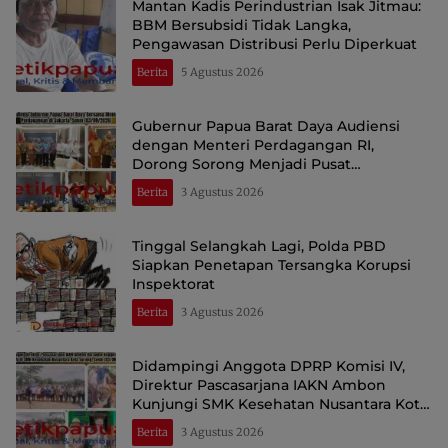
Mantan Kadis Perindustrian Isak Jitmau:
BBM Bersubsidi Tidak Langka,
Pengawasan Distribusi Perlu Diperkuat
Berita
5 Agustus 2026
Gubernur Papua Barat Daya Audiensi
dengan Menteri Perdagangan RI,
Dorong Sorong Menjadi Pusat
Perdagangan dan Ekspor Kawasan Timur
Berita
3 Agustus 2026
Indonesia
Tinggal Selangkah Lagi, Polda PBD
Siapkan Penetapan Tersangka Korupsi
Inspektorat
Berita
3 Agustus 2026
Didampingi Anggota DPRP Komisi IV,
Direktur Pascasarjana IAKN Ambon
Kunjungi SMK Kesehatan Nusantara Kota
Sorong
Berita
3 Agustus 2026