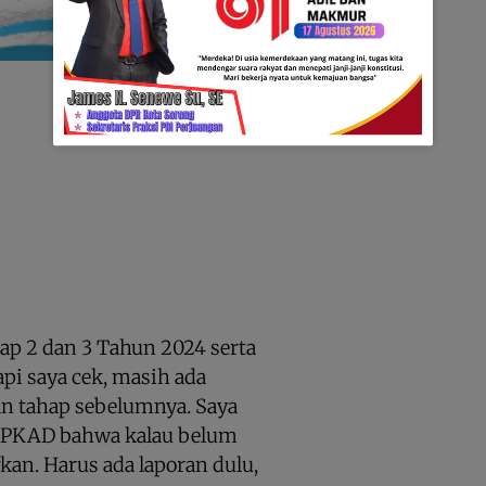
ap 2 dan 3 Tahun 2024 serta
pi saya cek, masih ada
n tahap sebelumnya. Saya
BPKAD bahwa kalau belum
rkan. Harus ada laporan dulu,