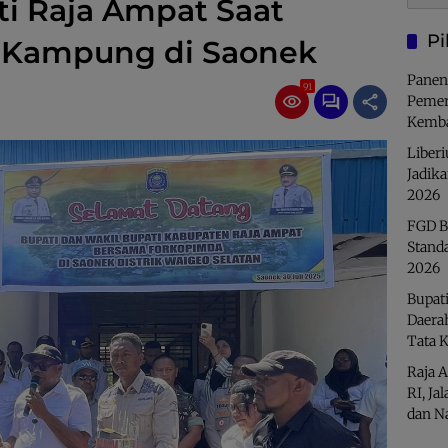
i Raja Ampat Saat
Pi
 Kampung di Saonek
Panen
91
Pemer
Kemba
Liberi
Jadik
2026
FGD B
Stand
2026
Bupati
Daera
Tata 
Raja 
RI, Ja
dan N