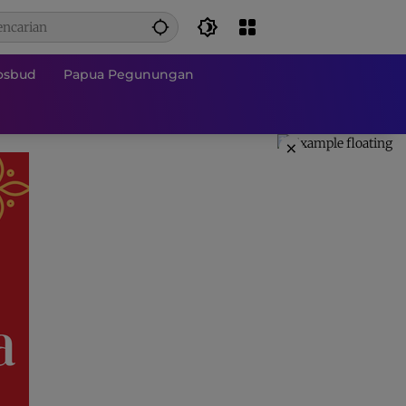
osbud
Papua Pegunungan
×