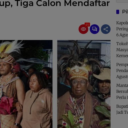
up, Tiga Calon Mendaftar
Pi
Kapolr
177
Perin
6 Agu
Tokoh
Masya
Kemer
Pempro
Penda
Agust
Manta
Bersu
Perlu
Bupati
Jadi T