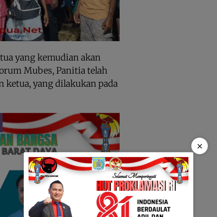
etua yang kemudian akan
forum Mubes, Panitia telah
 ketua, yang dilakukan pada
×