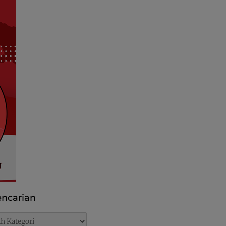
ncarian
rian