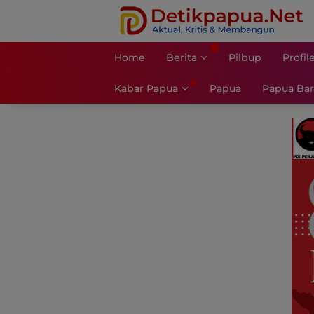
Langsung
ke
konten
Home
Berita
Pilbup
Profil
Kabar Papua
Papua
Papua Bar