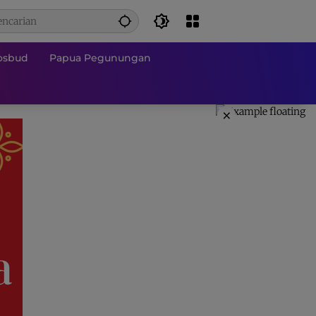
osbud
Papua Pegunungan
×