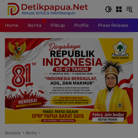
Langsung
ke
konten
Home
Berita
Pilbup
Profile
Press Release
Beranda
Berita