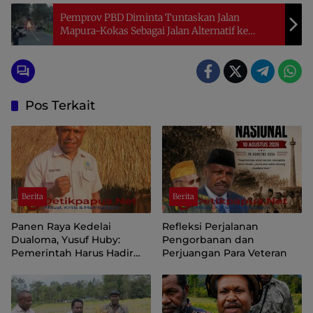
Pemprov PBD Diminta Tuntaskan Jalan
Mapura-Kokas Sebagai Jalan Alternatif ke
Kumurkek
Pos Terkait
Berita
Berita
Panen Raya Kedelai
Refleksi Perjalanan
Dualoma, Yusuf Huby:
Pengorbanan dan
Pemerintah Harus Hadir
Perjuangan Para Veteran
Jemput dan Pasarkan Hasil
Petani