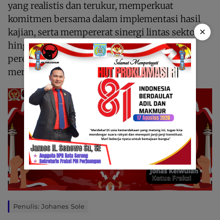
yang realistis dan terukur, memperkuat
komitmen bersama dalam implementasi hasil
×
kajian, serta mempererat sinergi lintas sektor
hingga proses penyusunan dokumen
perencanaan pembangunan rampung secara
menyeluruh.
Penulis: Johanes Sole