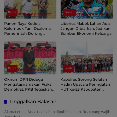
Berita
Daerah
Panen Raya Kedelai
Liberius Mabel: Lahan Ada,
Kelompok Tani Dualoma,
Jangan Dibiarkan, Jadikan
Pemerintah Dorong
Sumber Ekonomi Keluarga
Masyarakat Jayawijaya
Kembali ke Kebun
Berita
Berita
Oknum DPR Diduga
Kapolres Sorong Selatan
Mengatasnamakan Fraksi
Hadiri Upacara Peringatan
Demokrat, PKB Tegaskan
HUT ke-23 Kabupaten
Tetap Dukung Pemprov
Sorong Selatan
Papua Pegunungan
Tinggalkan Balasan
Alamat email Anda tidak akan dipublikasikan.
Ruas yang wajib