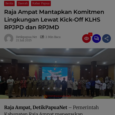
Berita
Daerah
Kabar Papua
Raja Ampat Mantapkan Komitmen
Lingkungan Lewat Kick-Off KLHS
RPJPD dan RPJMD
37
Detikpapua.net
2 Min Baca
21 Juli 2025
Raja Ampat, DetikPapuaNet
– Pemerintah
Kabupaten Raja Ampat menegaskan