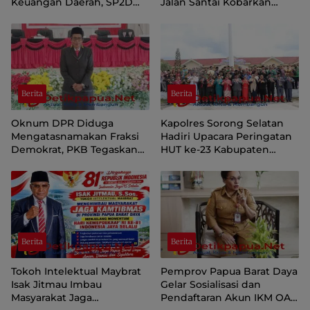
Keuangan Daerah, SP2D
Jalan Santai Kobarkan
Online dan KKPD Dinilai
Semangat Persatuan dan
Perkuat Tata Kelola APBD
Nasionalisme
Berita
Berita
Oknum DPR Diduga
Kapolres Sorong Selatan
Mengatasnamakan Fraksi
Hadiri Upacara Peringatan
Demokrat, PKB Tegaskan
HUT ke-23 Kabupaten
Tetap Dukung Pemprov
Sorong Selatan
Papua Pegunungan
Berita
Berita
Tokoh Intelektual Maybrat
Pemprov Papua Barat Daya
Isak Jitmau Imbau
Gelar Sosialisasi dan
Masyarakat Jaga
Pendaftaran Akun IKM OAP