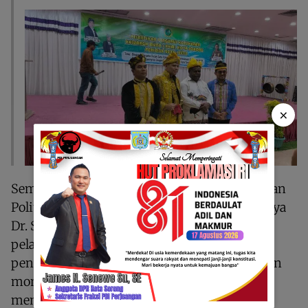
×
Sementara, Kepala Badan Kesatuan Bangsa dan
Politik (Kesbangpol) Provinsi Papua Barat Daya
Dr. Sellvyana Sangkek, SE.,M.Si menegaskan
pelantikan tersebut bukan hanya sekadar
pengesahan struktural, tetapi juga merupakan
momentum strategis bagi kita semua untuk
memperkuat peran serta masyarakat dalam