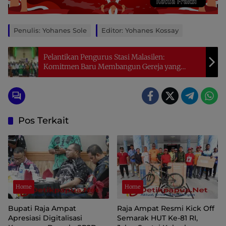
Penulis: Yohanes Sole
Editor: Yohanes Kossay
Pelantikan Pengurus Stasi Malasilen:
Komitmen Baru Membangun Gereja yang
Hidup dalam Umat
Pos Terkait
Home
Home
Bupati Raja Ampat
Raja Ampat Resmi Kick Off
Apresiasi Digitalisasi
Semarak HUT Ke-81 RI,