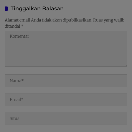
Kamtibmas Jelang HUT ke-
di Aplikasi SIINAS
81 Kemerdekaan RI
Tinggalkan Balasan
Alamat email Anda tidak akan dipublikasikan.
Ruas yang wajib
ditandai
*