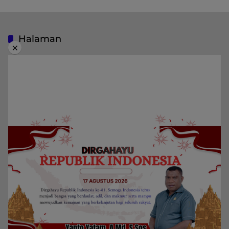
Halaman
×
Indeks Berita
Pedoman Media Siber
Privacy Policy
Redaksi
Kategori
Berita
Home
Daerah
Papua Barat Daya