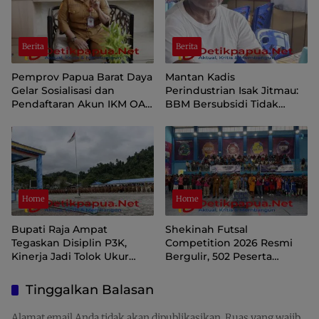
Berita
Berita
Pemprov Papua Barat Daya
Mantan Kadis
Gelar Sosialisasi dan
Perindustrian Isak Jitmau:
Pendaftaran Akun IKM OAP
BBM Bersubsidi Tidak
di Aplikasi SIINAS
Langka, Pengawasan
Distribusi Perlu Diperkuat
Home
Home
Bupati Raja Ampat
Shekinah Futsal
Tegaskan Disiplin P3K,
Competition 2026 Resmi
Kinerja Jadi Tolok Ukur
Bergulir, 502 Peserta
Keberlanjutan
Ramaikan Turnamen
Pembinaan Generasi Muda
Tinggalkan Balasan
Raja Ampat
Alamat email Anda tidak akan dipublikasikan.
Ruas yang wajib