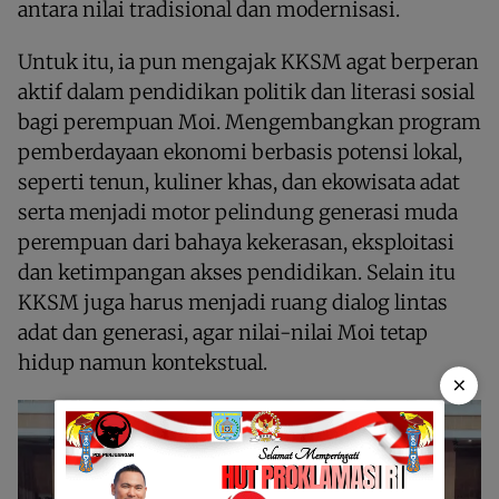
antara nilai tradisional dan modernisasi.
Untuk itu, ia pun mengajak KKSM agat berperan
aktif dalam pendidikan politik dan literasi sosial
bagi perempuan Moi. Mengembangkan program
pemberdayaan ekonomi berbasis potensi lokal,
seperti tenun, kuliner khas, dan ekowisata adat
serta menjadi motor pelindung generasi muda
perempuan dari bahaya kekerasan, eksploitasi
dan ketimpangan akses pendidikan. Selain itu
KKSM juga harus menjadi ruang dialog lintas
adat dan generasi, agar nilai-nilai Moi tetap
hidup namun kontekstual.
×