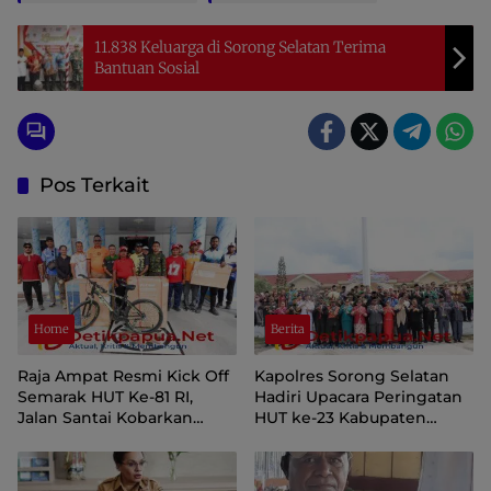
11.838 Keluarga di Sorong Selatan Terima
Bantuan Sosial
Pos Terkait
Home
Berita
Raja Ampat Resmi Kick Off
Kapolres Sorong Selatan
Semarak HUT Ke-81 RI,
Hadiri Upacara Peringatan
Jalan Santai Kobarkan
HUT ke-23 Kabupaten
Semangat Persatuan dan
Sorong Selatan
Nasionalisme