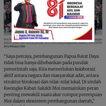
Foto bersama pengurus dan peserta kegiatan pengukuhan Badan Pengurus Kwongke
Kaban Salukh Moi (KKSM) periode 2025-2030 usai pengukuhan, Kamis (10/07/2025).
Foto/Yohanes Sole
“Saya percaya, pembangunan Papua Barat Daya
tidak bisa hanya dibebankan pada pundak
pemerintah saja. Kita memerlukan kolaborasi
aktif antara negara dan masyarakat adat, antara
struktur birokrasi dan nilai-nilai lokal. Di sinilah
Kwongke Kaban Salukh Moi memainkan peran
penting mewakili suara akar rumput perempuan
Moi dalam ekosistem pembangunan daerah,”