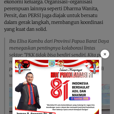
ekonomi keluarga. Organisasi-organisasi
perempuan lainnya seperti Dharma Wanita,
Persit, dan PERSI juga diajak untuk bersatu
dalam gerak langkah, membangun koordinasi
yang kuat dan solid.
Ibu Elisa Kambu dari Provinsi Papua Barat Daya
menegaskan pentingnya kolaborasi lintas
×
sektor: “PKK tidak bisa berdiri sendiri. Kita perlu
menjalin kemitraan dengan pemerintah,
perbankan, BUMD, hingga BUMN yang ada di
wilayah ini, demi kesejahteraan bersama.”