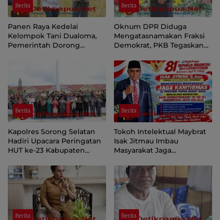
Berita
Berita
Panen Raya Kedelai
Oknum DPR Diduga
Kelompok Tani Dualoma,
Mengatasnamakan Fraksi
Pemerintah Dorong
Demokrat, PKB Tegaskan
Masyarakat Jayawijaya
Tetap Dukung Pemprov
Kembali ke Kebun
Papua Pegunungan
Berita
Berita
Kapolres Sorong Selatan
Tokoh Intelektual Maybrat
Hadiri Upacara Peringatan
Isak Jitmau Imbau
HUT ke-23 Kabupaten
Masyarakat Jaga
Sorong Selatan
Kamtibmas Jelang HUT ke-
81 Kemerdekaan RI
Berita
Berita