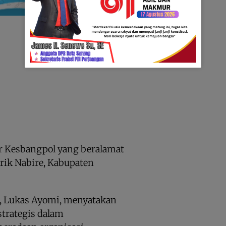
r Kesbangpol yang beralamat
trik Nabire, Kabupaten
, Lukas Ayomi, menyatakan
trategis dalam