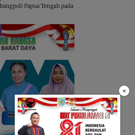
sbangpol) Papua Tengah pada
×