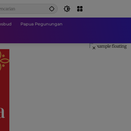
osbud
Papua Pegunungan
×