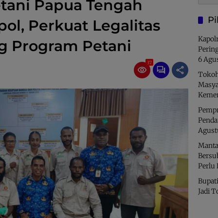
etani Papua Tengah
Pi
ol, Perkuat Legalitas
Kapolr
 Program Petani
Perin
6 Agu
37
Tokoh
Masya
Kemer
Pempro
Penda
Agust
Manta
Bersu
Perlu
Bupati
Jadi T