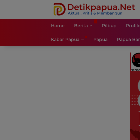
Langsung
ke
konten
Home
Berita
Pilbup
Profil
Kabar Papua
Papua
Papua Bar