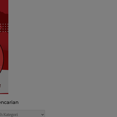
ncarian
rian