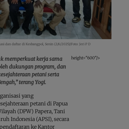
i dan daftar di Kesbangpol, Senin (2/6/2025)/Foto: Jeri P D
height="600"/>
tuk memperkuat kerja sama
leh dukungan program, dan
sejahteraan petani serta
ngah,” terang Yogi.
ganisasi yang
ejahteraan petani di Papua
ilayah (DPW) Papera, Tani
ruh Indonesia (APSI), secara
pendaftaran ke Kantor