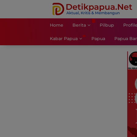
Langsung
ke
konten
Home
Berita
Pilbup
Profil
Kabar Papua
Papua
Papua Bar