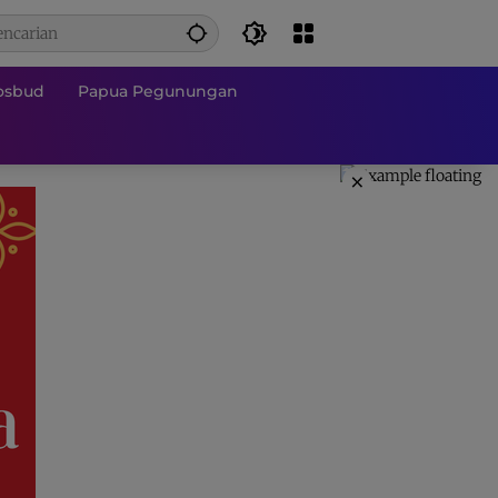
osbud
Papua Pegunungan
×