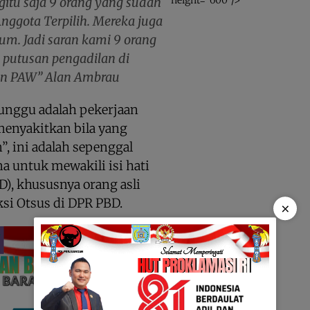
gitu saja 9 orang yang sudah
Anggota Terpilih. Mereka juga
m. Jadi saran kami 9 orang
a putusan pengadilan di
an PAW” Alan Ambrau
nggu adalah pekerjaan
menyakitkan bila yang
”, ini adalah sepenggal
a untuk mewakili isi hati
), khususnya orang asli
ksi Otsus di DPR PBD.
×