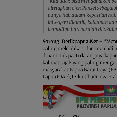
“Kita tidak bisa mengabaikan be
ditetapkan oleh Pansel sebagai 
punya hak dalam kepastian huku
ini segera dilantik, kalaupun ad
kemudian hari barulah dilakuk
Sorong, Detikpapua.Net –
“Menu
paling melelahkan, dan menjadi 
dinanti tak pasti datangnya kapan
kalimat bijak yang paling mengen
masyarakat Papua Barat Daya (PBD
Papua (OAP), terkait hadirnya Fra