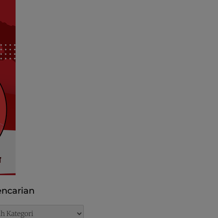
ncarian
rian