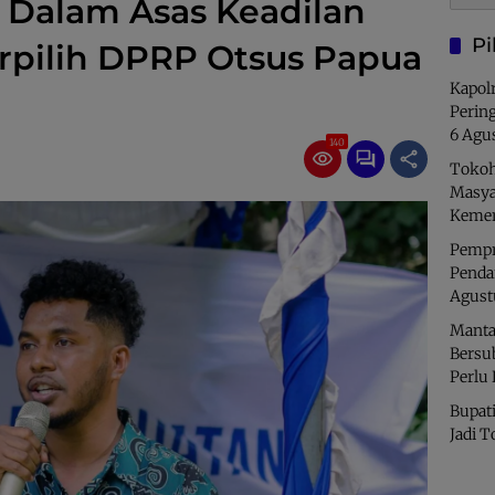
 Dalam Asas Keadilan
Pi
rpilih DPRP Otsus Papua
Kapolr
Perin
6 Agu
140
Tokoh
Masya
Kemer
Pempro
Penda
Agust
Manta
Bersu
Perlu
Bupati
Jadi T