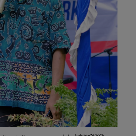
height="600"/>