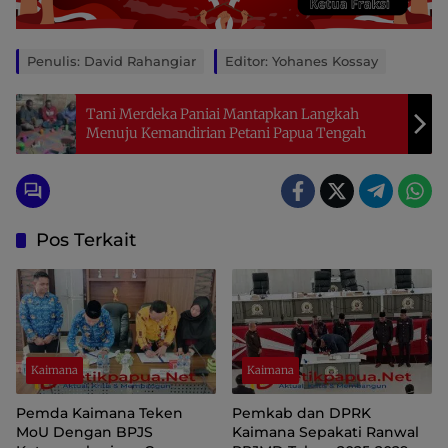
Penulis: David Rahangiar
Editor: Yohanes Kossay
Tani Merdeka Paniai Mantapkan Langkah
Menuju Kemandirian Petani Papua Tengah
Pos Terkait
Kaimana
Kaimana
Pemda Kaimana Teken
Pemkab dan DPRK
MoU Dengan BPJS
Kaimana Sepakati Ranwal