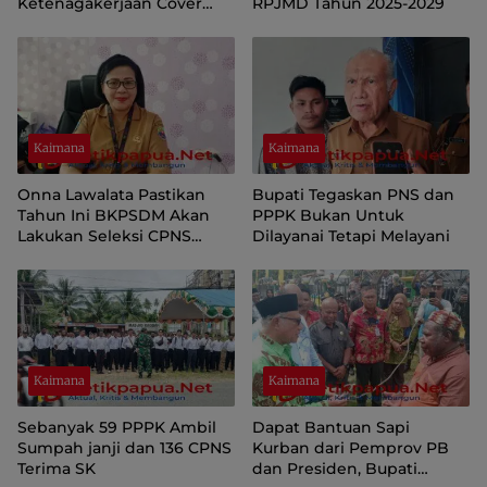
Ketenagakerjaan Cover
RPJMD Tahun 2025-2029
18750 Pekerja
Kaimana
Kaimana
Onna Lawalata Pastikan
Bupati Tegaskan PNS dan
Tahun Ini BKPSDM Akan
PPPK Bukan Untuk
Lakukan Seleksi CPNS
Dilayanai Tetapi Melayani
Formasi 2021
Kaimana
Kaimana
Sebanyak 59 PPPK Ambil
Dapat Bantuan Sapi
Sumpah janji dan 136 CPNS
Kurban dari Pemprov PB
Terima SK
dan Presiden, Bupati