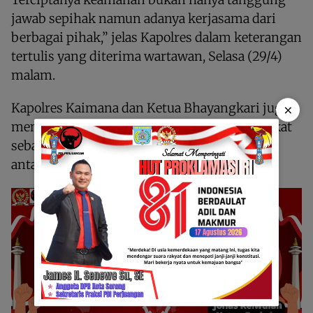
jawab sepihak namun adanya kerjasama dari
berbagai pihak,” jelas Kapolres dalam keterangan
tertulis yang diterima wartawan, Selasa (29/4)
malam.
Kapolres Kaimana dan Ketua Bhayangkari juga
×
memberikan sarana kontak kepada masyarakat
sebagai bentuk mempererat tali silaturahmi
antara pihak kepolisian dengan masyarakat.